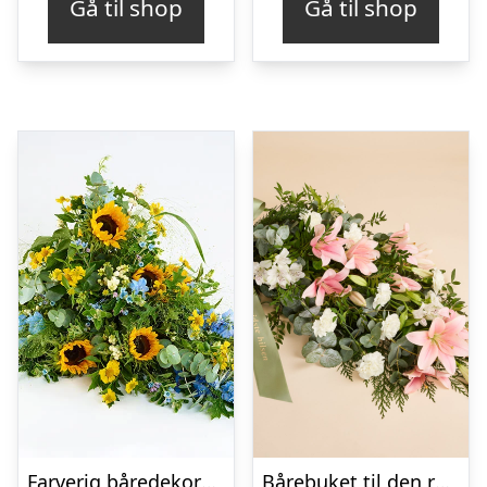
Gå til shop
Gå til shop
Farverig båredekoration i gul og blå – Blomster til begravelse
Bårebuket til den rolige afsked med bånd