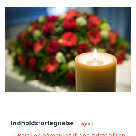
Indholdsfortegnelse
skjul
1)
Bestil en bårebuket til den sidste hilsen