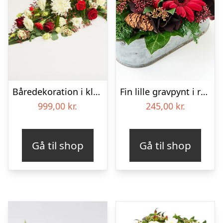
Båredekoration i klassisk stil – rød og hvid
Fin lille gravpynt i rød, floristens valg – Blomster til begravelse
999,00
kr.
245,00
kr.
Gå til shop
Gå til shop