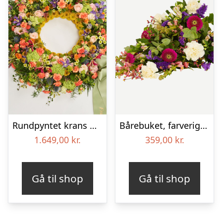
Rundpyntet krans med bånd – Et farverigt farvel
Bårebuket, farverig (Floristens kreative valg)
1.649,00
kr.
359,00
kr.
Gå til shop
Gå til shop