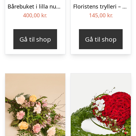
Bårebuket i lilla nuancer – Blomster til begravelse
Floristens trylleri – gravpynt – Blomster til begravelse
400,00
kr.
145,00
kr.
Gå til shop
Gå til shop