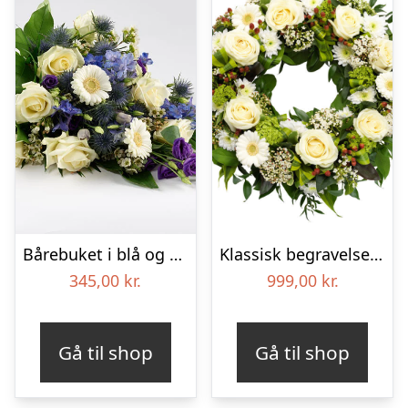
Bårebuket i blå og hvide nuancer – Blomster til begravelse
Klassisk begravelses­krans
345,00
kr.
999,00
kr.
Gå til shop
Gå til shop