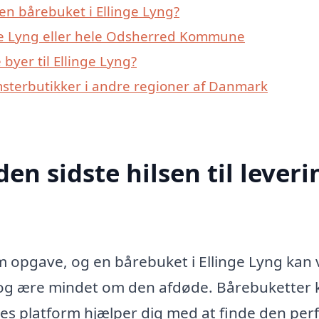
en bårebuket i Ellinge Lyng?
nge Lyng eller hele Odsherred Kommune
yer til Ellinge Lyng?
msterbutikker i andre regioner af Danmark
den sidste hilsen til leveri
 nem opgave, og en bårebuket i Ellinge Lyng kan
 og ære mindet om den afdøde. Bårebuketter 
ores platform hjælper dig med at finde den per