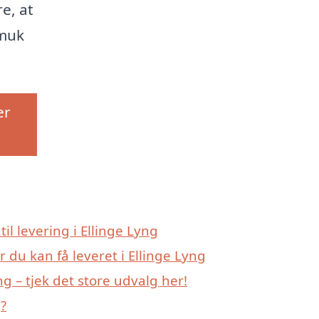
e, at
smuk
er
til levering i Ellinge Lyng
 du kan få leveret i Ellinge Lyng
g – tjek det store udvalg her!
?