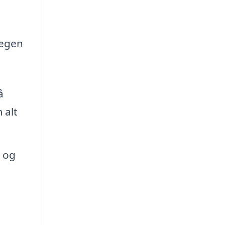
 egen
å
 alt
, og