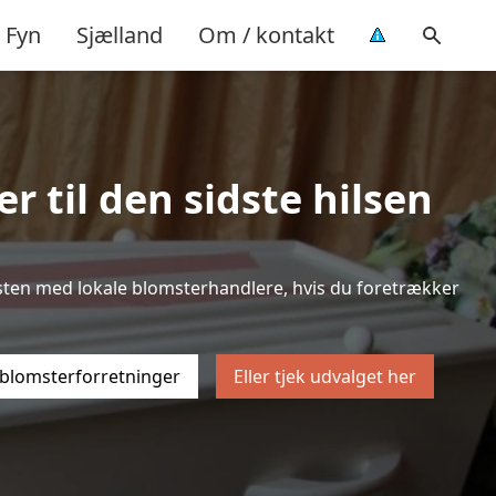
Fyn
Sjælland
Om / kontakt
r til den sidste hilsen
k listen med lokale blomsterhandlere, hvis du foretrækker
 blomsterforretninger
Eller tjek udvalget her