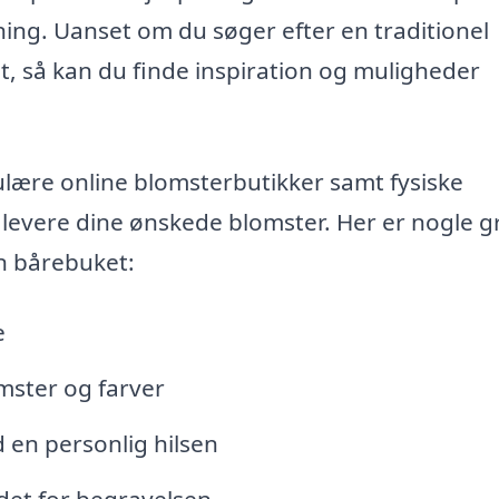
ng. Uanset om du søger efter en traditionel
, så kan du finde inspiration og muligheder
ulære online blomsterbutikker samt fysiske
n levere dine ønskede blomster. Her er nogle 
 en bårebuket:
e
mster og farver
 en personlig hilsen
tedet for begravelsen