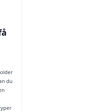
få
holder
kan du
en
typer