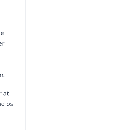
le
er
r.
r at
ad os