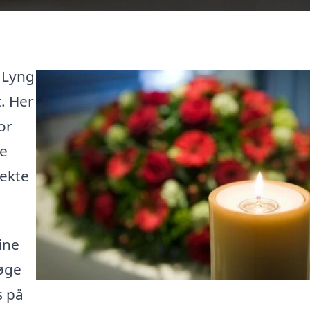
e Lyng
t. Her
or
ke
rekte
ine
søge
s på