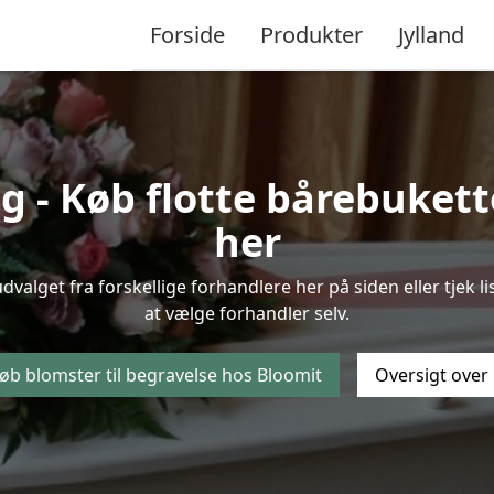
Forside
Produkter
Jylland
 - Køb flotte bårebukette
her
 udvalget fra forskellige forhandlere her på siden eller tje
at vælge forhandler selv.
øb blomster til begravelse hos Bloomit
Oversigt over