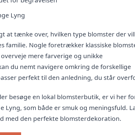
inge Lyng
t at tænke over, hvilken type blomster der vil
s familie. Nogle foretrækker klassiske blomst
l overveje mere farverige og unikke
an du nemt navigere omkring de forskellige
sser perfekt til den anledning, du står overfo
ler besøge en lokal blomsterbutik, er vi her fo
linge Lyng, som både er smuk og meningsfuld. L
ed med den perfekte blomsterdekoration.