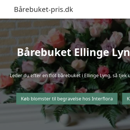
Bårebuket-pris.dk
Bårebuket Ellinge Lyng
Leder du efter en flot bårebuket i Ellinge Lyng, så tjek
Køb blomster til begravelse hos Interflora
K