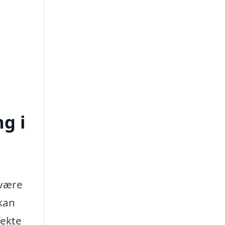
ng i
 være
kan
fekte