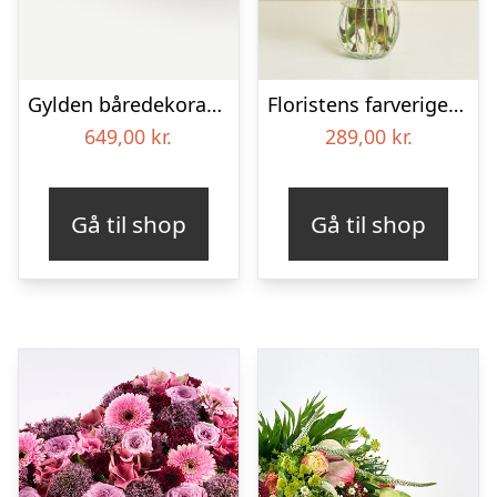
Gylden båredekoration
Floristens farverige kondolencebuket
649,00
kr.
289,00
kr.
Gå til shop
Gå til shop