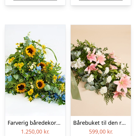
Farverig båredekoration i gul og blå – Blomster til begravelse
Bårebuket til den rolige afsked med bånd
1.250,00
kr.
599,00
kr.