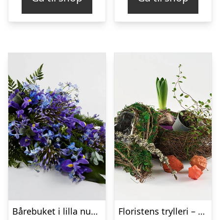
Bårebuket i lilla nuancer – Blomster til begravelse
Floristens trylleri – gravpynt – Blomster til begravelse