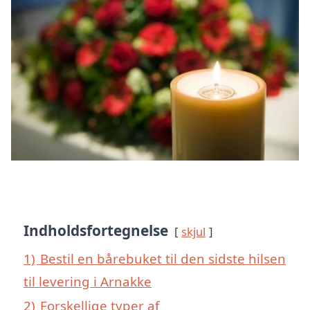
Indholdsfortegnelse
skjul
1)
Bestil en bårebuket til den sidste hilsen
til levering i Arnakke
2)
Forskellige typer af