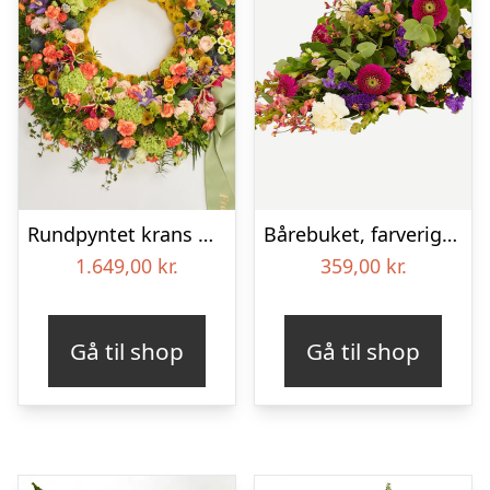
Rundpyntet krans med bånd – Et farverigt farvel
Bårebuket, farverig (Floristens kreative valg)
1.649,00
kr.
359,00
kr.
Gå til shop
Gå til shop