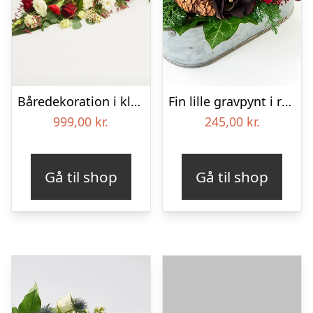
Båredekoration i klassisk stil – rød og hvid
Fin lille gravpynt i rød, floristens valg – Blomster til begravelse
999,00
kr.
245,00
kr.
Gå til shop
Gå til shop