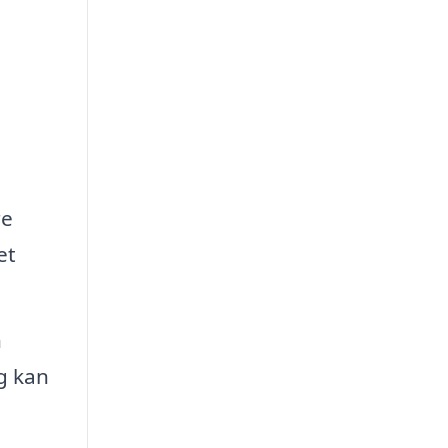
re
et
n
g kan