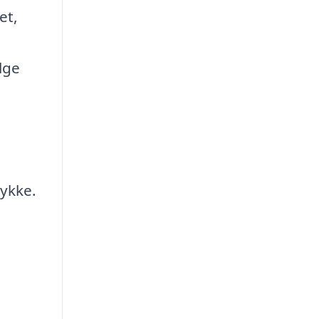
et,
lge
rykke.