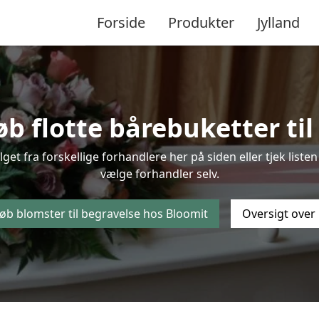
Forside
Produkter
Jylland
b flotte bårebuketter til 
lget fra forskellige forhandlere her på siden eller tjek lis
vælge forhandler selv.
øb blomster til begravelse hos Bloomit
Oversigt over