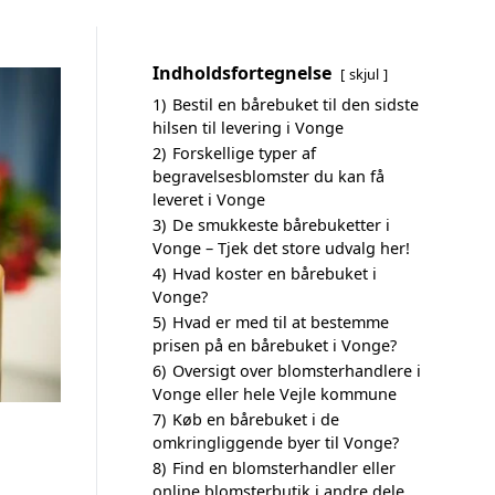
Indholdsfortegnelse
skjul
1)
Bestil en bårebuket til den sidste
hilsen til levering i Vonge
2)
Forskellige typer af
begravelsesblomster du kan få
leveret i Vonge
3)
De smukkeste bårebuketter i
Vonge – Tjek det store udvalg her!
4)
Hvad koster en bårebuket i
Vonge?
5)
Hvad er med til at bestemme
prisen på en bårebuket i Vonge?
6)
Oversigt over blomsterhandlere i
Vonge eller hele Vejle kommune
7)
Køb en bårebuket i de
omkringliggende byer til Vonge?
8)
Find en blomsterhandler eller
online blomsterbutik i andre dele