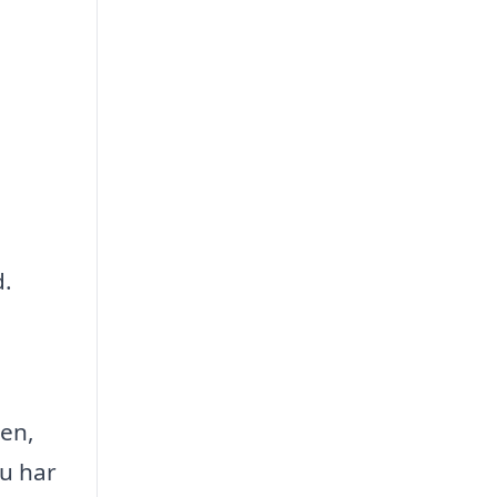
d.
den,
du har