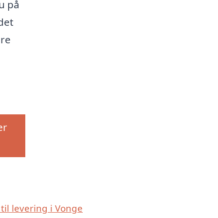
u på
det
ere
er
til levering i Vonge