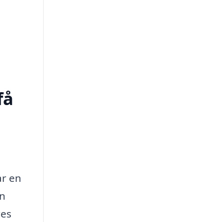
få
ar en
en
res