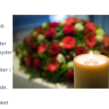
n
id.
der
lbyder
e
ker i
nde.
uket