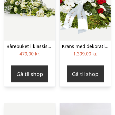
Bårebuket i klassisk stil – hvid
Krans med dekoration i klassisk stil – rød og hvid – med bånd
479,00
kr.
1.399,00
kr.
Gå til shop
Gå til shop