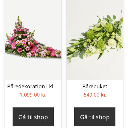
Båredekoration i klassisk stil – pink
Bårebuket
1.099,00
kr.
549,00
kr.
Gå til shop
Gå til shop