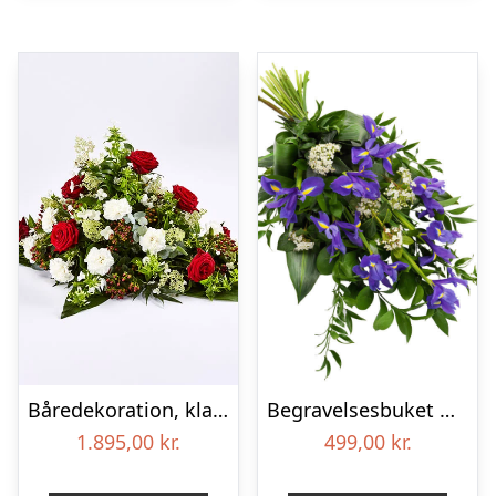
Båredekoration, klassisk – Blomster til begravelse
Begravelses­buket med iris
1.895,00
kr.
499,00
kr.