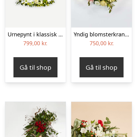
Urnepynt i klassisk stil – creme
Yndig blomsterkrans i pastelfarver, floristens valg – Blomster til begravelse
799,00
kr.
750,00
kr.
Gå til shop
Gå til shop