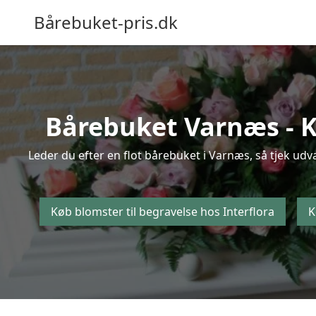
Bårebuket-pris.dk
Bårebuket Varnæs - Kø
Leder du efter en flot bårebuket i Varnæs, så tjek udv
Køb blomster til begravelse hos Interflora
K