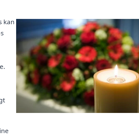
s kan
os
e.
gt
ine