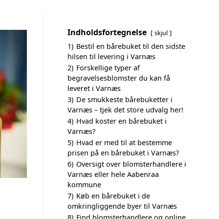
Indholdsfortegnelse
skjul
1)
Bestil en bårebuket til den sidste
hilsen til levering i Varnæs
2)
Forskellige typer af
begravelsesblomster du kan få
leveret i Varnæs
3)
De smukkeste bårebuketter i
Varnæs – tjek det store udvalg her!
4)
Hvad koster en bårebuket i
Varnæs?
5)
Hvad er med til at bestemme
prisen på en bårebuket i Varnæs?
6)
Oversigt over blomsterhandlere i
Varnæs eller hele Aabenraa
kommune
7)
Køb en bårebuket i de
omkringliggende byer til Varnæs
8)
Find blomsterhandlere og online