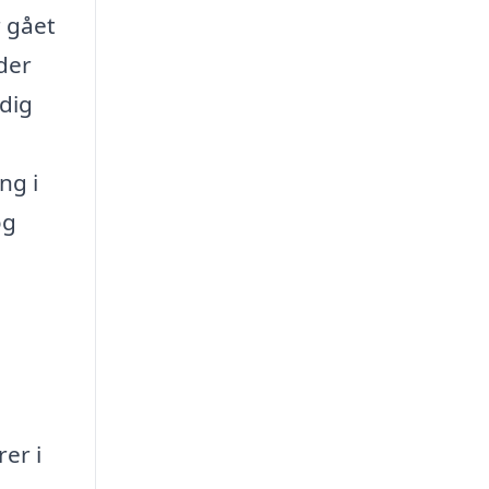
r gået
der
 dig
ng i
og
er i