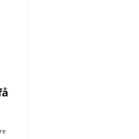
få
re