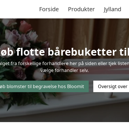
Forside
Produkter
Jylland
b flotte bårebuketter til
alget fra forskellige forhandlere her på siden eller tjek lis
vælge forhandler selv.
øb blomster til begravelse hos Bloomit
Oversigt over