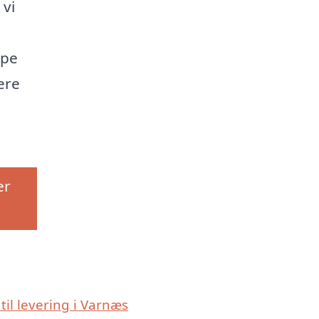
 vi
lpe
ere
er
 til levering i Varnæs