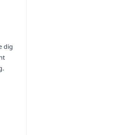
e dig
nt
g.