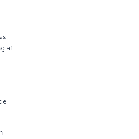
es
ng af
 de
n