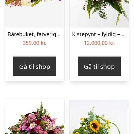
Bårebuket, farverig (Floristens kreative valg)
Kistepynt – fyldig – Blomster til begravelse
359,00
kr.
12.000,00
kr.
Gå til shop
Gå til shop