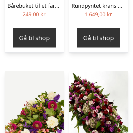
Bårebuket til et farverigt minde
Rundpyntet krans med bånd – Et farverigt farvel
249,00
kr.
1.649,00
kr.
Gå til shop
Gå til shop