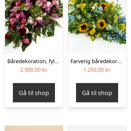
Båredekoration, fyldig – Blomster til begravelse
Farverig båredekoration i gul og blå – Blomster til begravelse
2.000,00
kr.
1.250,00
kr.
Gå til shop
Gå til shop