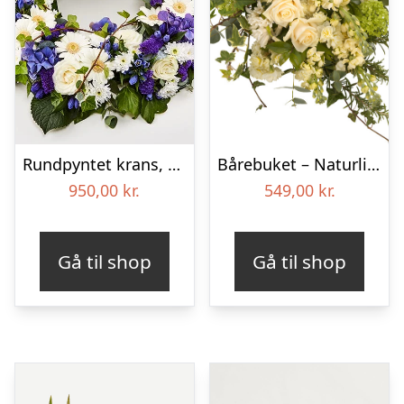
Rundpyntet krans, blå og hvid – Blomster til begravelse
Bårebuket – Naturlig hvid
950,00
kr.
549,00
kr.
Gå til shop
Gå til shop