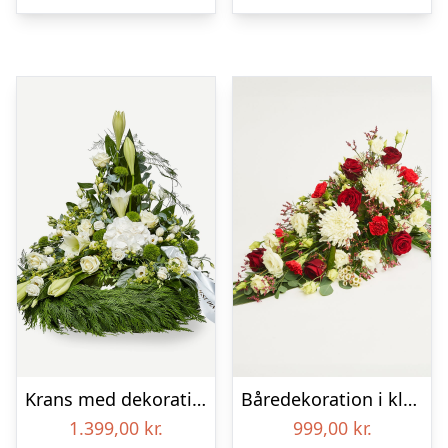
Krans med dekoration i klassisk stil og bånd creme
Båredekoration i klassisk stil – rød og hvid
1.399,00
kr.
999,00
kr.