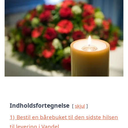
Indholdsfortegnelse
skjul
1)
Bestil en bårebuket til den sidste hilsen
til levering i Vandel