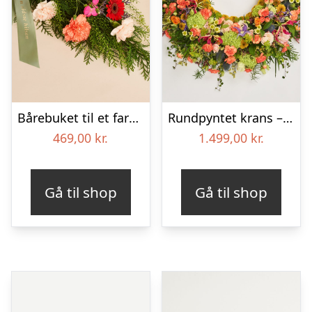
Bårebuket til et farverigt minde med bånd
Rundpyntet krans – Et farverigt farvel
469,00
kr.
1.499,00
kr.
Gå til shop
Gå til shop