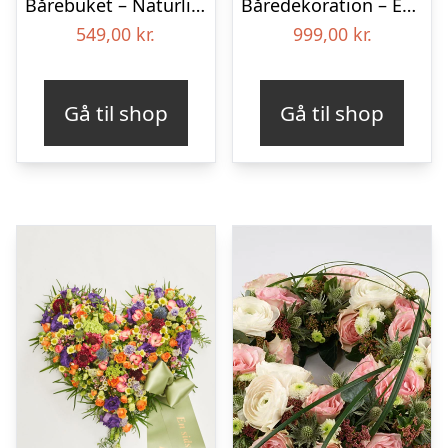
Bårebuket – Naturlig hvid
Båredekoration – Et farverigt farvel
549,00
kr.
999,00
kr.
Gå til shop
Gå til shop