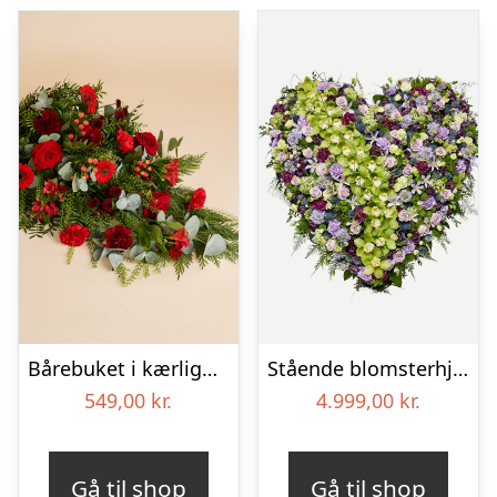
Bårebuket i kærlighedens farver
Stående blomsterhjerte – Et eksklusivt farvel
549,00
kr.
4.999,00
kr.
Gå til shop
Gå til shop