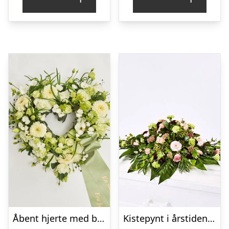
Åbent hjerte med bånd – Floristens kreative valg
Kistepynt i årstidens blomster – Blomster til begravelse