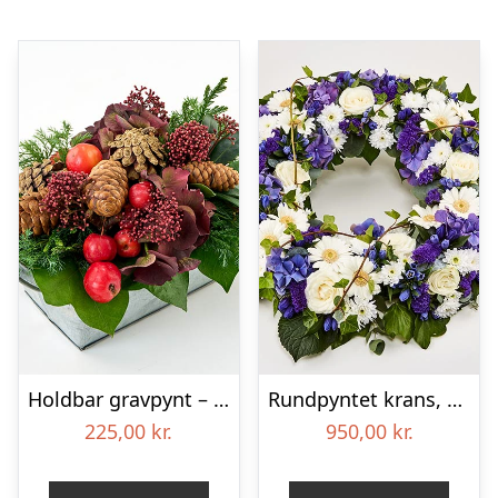
Holdbar gravpynt – Blomster til begravelse
Rundpyntet krans, blå og hvid – Blomster til begravelse
225,00
kr.
950,00
kr.