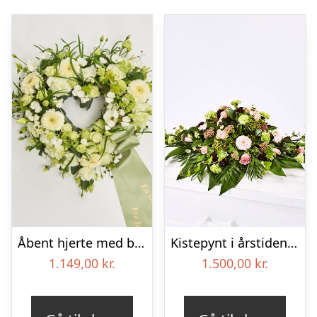
Åbent hjerte med bånd – Floristens kreative valg
Kistepynt i årstidens blomster – Blomster til begravelse
1.149,00
kr.
1.500,00
kr.