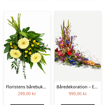
Floristens bårebuket – Smukt minde
Båredekoration – Et farverigt farvel
299,00
kr.
999,00
kr.