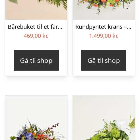
Bårebuket til et farverigt minde med bånd
Rundpyntet krans – Et farverigt farvel
469,00
kr.
1.499,00
kr.
Gå til shop
Gå til shop