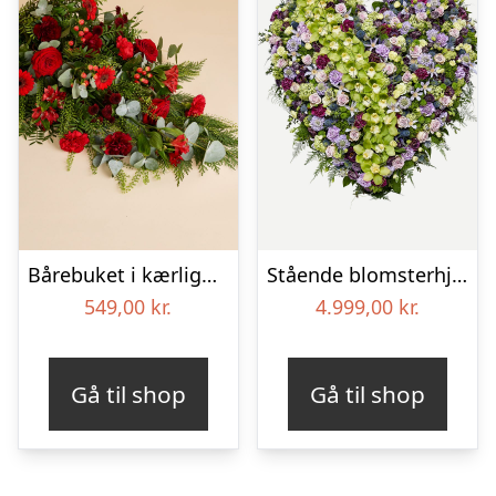
Bårebuket i kærlighedens farver
Stående blomsterhjerte – Et eksklusivt farvel
549,00
kr.
4.999,00
kr.
Gå til shop
Gå til shop