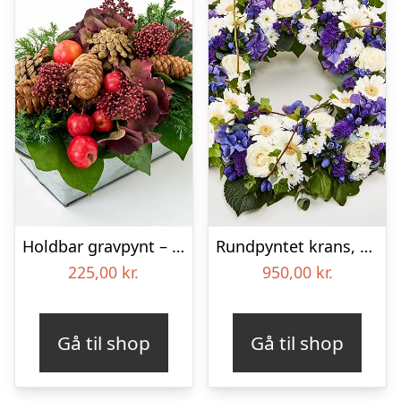
Holdbar gravpynt – Blomster til begravelse
Rundpyntet krans, blå og hvid – Blomster til begravelse
225,00
kr.
950,00
kr.
Gå til shop
Gå til shop