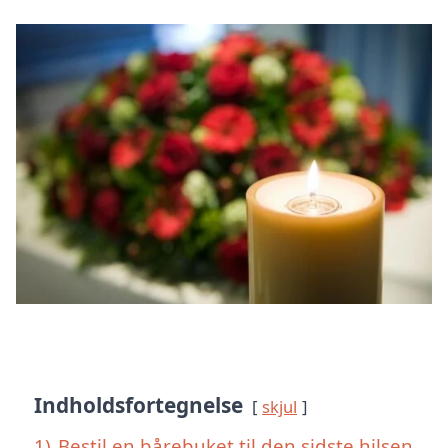
Indholdsfortegnelse
skjul
1)
Bestil en bårebuket til den sidste hilsen