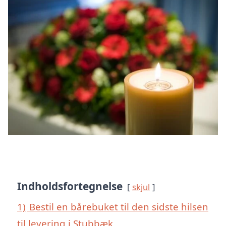
Indholdsfortegnelse
skjul
1)
Bestil en bårebuket til den sidste hilsen
til levering i Stubbæk