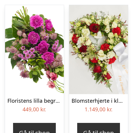
Floristens lilla begravelses­buket
Blomsterhjerte i klassisk stil med bånd
449,00
kr.
1.149,00
kr.
Gå til shop
Gå til shop