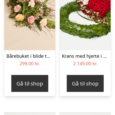
Bårebuket i blide toner
Krans med hjerte i klassisk stil – rød og hvid
299,00
kr.
2.149,00
kr.
Gå til shop
Gå til shop