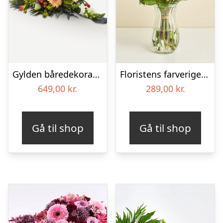
Gylden båredekoration
Floristens farverige kondolencebuket
649,00
kr.
289,00
kr.
Gå til shop
Gå til shop