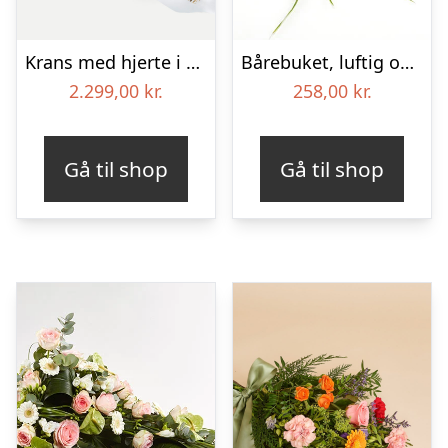
Krans med hjerte i klassisk stil med bånd
Bårebuket, luftig og farverig – Blomster til begravelse
2.299,00
kr.
258,00
kr.
Gå til shop
Gå til shop