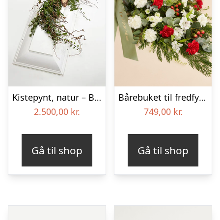
Kistepynt, natur – Blomster til begravelse
Bårebuket til fredfyldt kærlighed med bånd
2.500,00
kr.
749,00
kr.
Gå til shop
Gå til shop