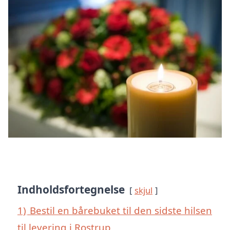
Indholdsfortegnelse
skjul
1)
Bestil en bårebuket til den sidste hilsen
til levering i Rostrup