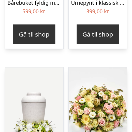
Bårebuket fyldig med bånd
Urnepynt i klassisk stil – rød og hvid
599,00
kr.
399,00
kr.
Gå til shop
Gå til shop