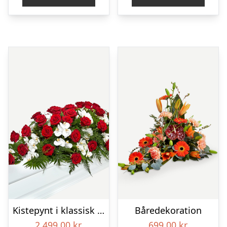
Kistepynt i klassisk stil – rød og hvid
Båredekoration
2.499,00
kr.
699,00
kr.