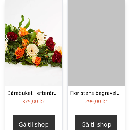
Bårebuket i efterårsstil – Blomster til begravelse
Floristens begravelses­buket – Lyserøde liljer
375,00
kr.
299,00
kr.
Gå til shop
Gå til shop