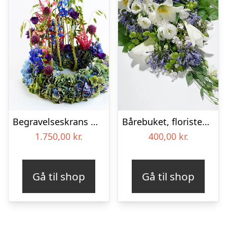
Begravelseskrans med hortensia og farverige detaljer – Blomster til begravelse
Bårebuket, floristens valg – Blomster til begravelse
1.750,00
kr.
400,00
kr.
Gå til shop
Gå til shop