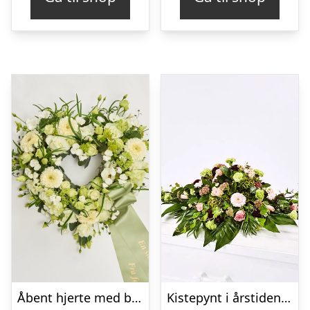
Åbent hjerte med bånd – Floristens kreative valg
Kistepynt i årstidens blomster – Blomster til begravelse