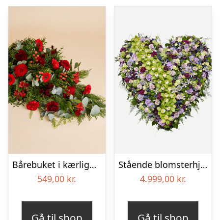
Bårebuket i kærlighedens farver
Stående blomsterhjerte – Et eksklusivt farvel
549,00
kr.
4.999,00
kr.
Gå til shop
Gå til shop