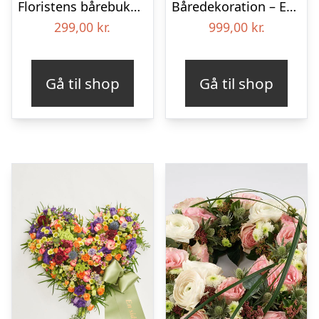
Floristens bårebuket – Smukt minde
Båredekoration – Et farverigt farvel
299,00
kr.
999,00
kr.
Gå til shop
Gå til shop