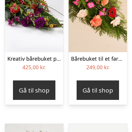
Kreativ bårebuket på stort blad – Blomster til begravelse
Bårebuket til et farverigt minde
425,00
kr.
249,00
kr.
Gå til shop
Gå til shop