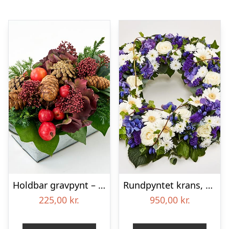
Holdbar gravpynt – Blomster til begravelse
Rundpyntet krans, blå og hvid – Blomster til begravelse
225,00
kr.
950,00
kr.