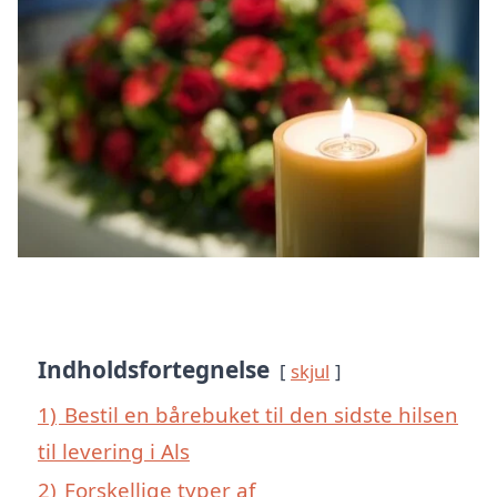
Indholdsfortegnelse
skjul
1)
Bestil en bårebuket til den sidste hilsen
til levering i Als
2)
Forskellige typer af