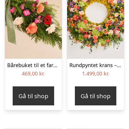
Bårebuket til et farverigt minde med bånd
Rundpyntet krans – Et farverigt farvel
469,00
kr.
1.499,00
kr.
Gå til shop
Gå til shop