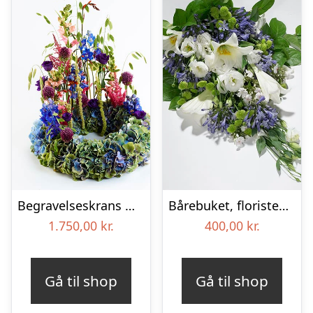
Begravelseskrans med hortensia og farverige detaljer – Blomster til begravelse
Bårebuket, floristens valg – Blomster til begravelse
1.750,00
kr.
400,00
kr.
Gå til shop
Gå til shop