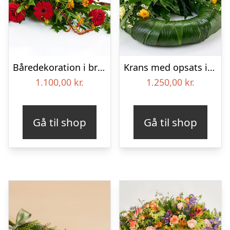
Båredekoration i brændte farver – Blomster til begravelse
Krans med opsats i gule farver – Blomster til begravelse
1.100,00
kr.
1.250,00
kr.
Gå til shop
Gå til shop