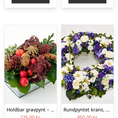
Holdbar gravpynt – Blomster til begravelse
Rundpyntet krans, blå og hvid – Blomster til begravelse
225,00
kr.
950,00
kr.