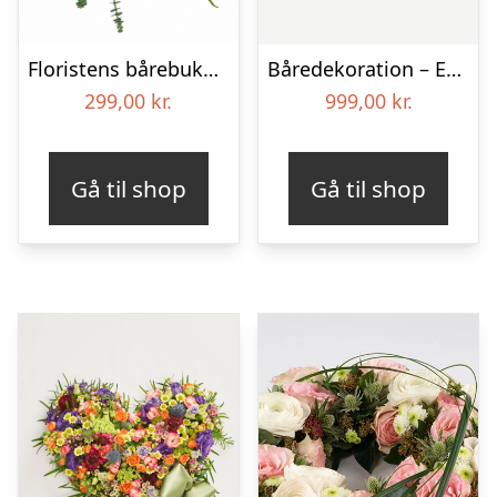
Floristens bårebuket – Smukt minde
Båredekoration – Et farverigt farvel
299,00
kr.
999,00
kr.
Gå til shop
Gå til shop