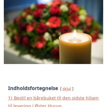
Indholdsfortegnelse
skjul
1)
Bestil en bårebuket til den sidste hilsen
til levering i Øster Hurup