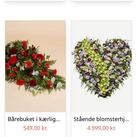
Bårebuket i kærlighedens farver
Stående blomsterhjerte – Et eksklusivt farvel
549,00
kr.
4.999,00
kr.