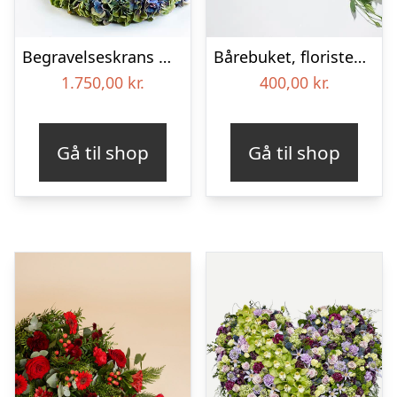
Begravelseskrans med hortensia og farverige detaljer – Blomster til begravelse
Bårebuket, floristens valg – Blomster til begravelse
1.750,00
kr.
400,00
kr.
Gå til shop
Gå til shop