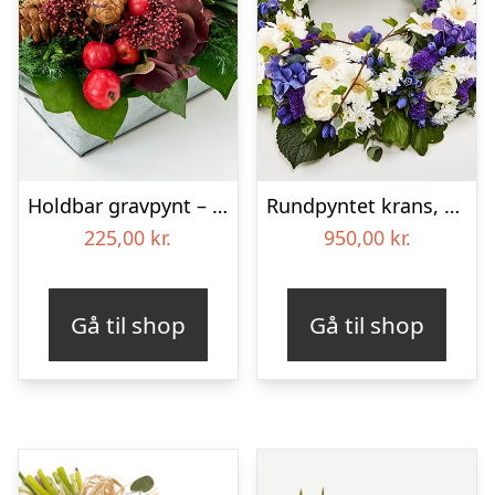
Holdbar gravpynt – Blomster til begravelse
Rundpyntet krans, blå og hvid – Blomster til begravelse
225,00
kr.
950,00
kr.
Gå til shop
Gå til shop