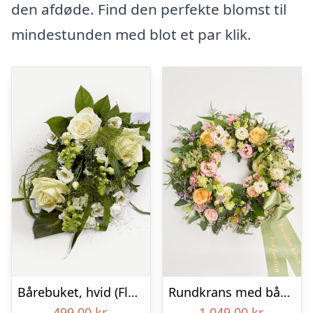
den afdøde. Find den perfekte blomst til
mindestunden med blot et par klik.
Bårebuket, hvid (Floristens kreative valg) med bånd
Rundkrans med bånd – Floristens kreative valg
499,00
kr.
1.049,00
kr.