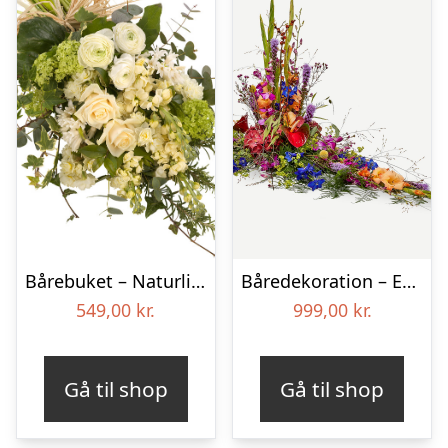
Bårebuket – Naturlig hvid
Båredekoration – Et farverigt farvel
549,00
kr.
999,00
kr.
Gå til shop
Gå til shop