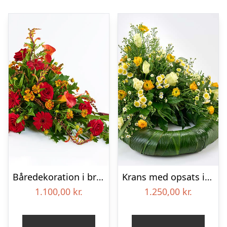
Båredekoration i brændte farver – Blomster til begravelse
Krans med opsats i gule farver – Blomster til begravelse
1.100,00
kr.
1.250,00
kr.