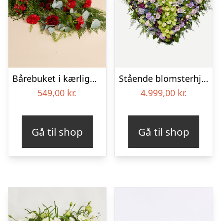
Bårebuket i kærlighedens farver
Stående blomsterhjerte – Et eksklusivt farvel
549,00
kr.
4.999,00
kr.
Gå til shop
Gå til shop