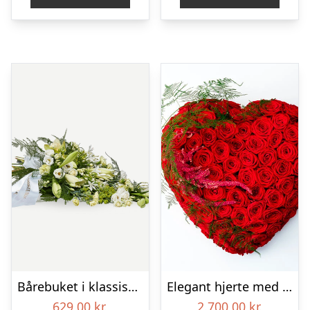
Bårebuket i klassisk stil med bånd – hvid
Elegant hjerte med plumosus og rævehaler – Blomster til begravelse
629,00
kr.
2.700,00
kr.