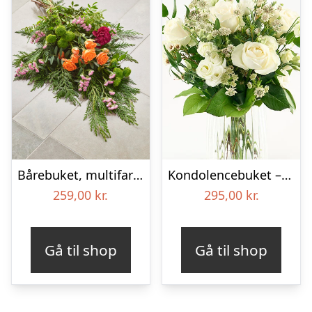
Bårebuket, multifarvet (Floristens kreative valg)
Kondolencebuket – Send blomster med Bloomit
259,00
kr.
295,00
kr.
Gå til shop
Gå til shop