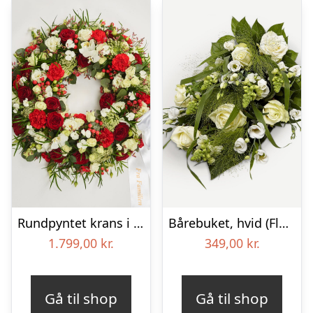
Rundpyntet krans i klassisk stil med bånd
Bårebuket, hvid (Floristens kreative valg)
1.799,00
kr.
349,00
kr.
Gå til shop
Gå til shop