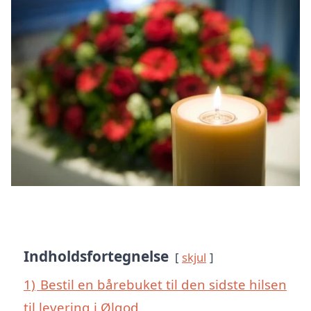
Indholdsfortegnelse
skjul
1)
Bestil en bårebuket til den sidste hilsen
til levering i Ølgod