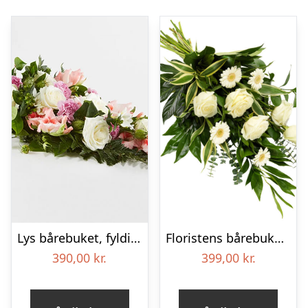
Lys bårebuket, fyldig – Blomster til begravelse
Floristens bårebuket – Hvide nuancer
390,00
kr.
399,00
kr.