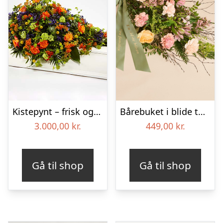
Kistepynt – frisk og fyldig – Blomster til begravelse
Bårebuket i blide toner med bånd
3.000,00
kr.
449,00
kr.
Gå til shop
Gå til shop