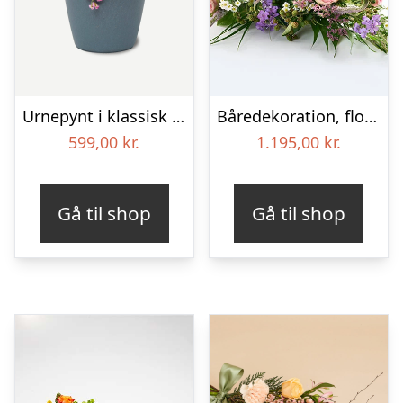
Urnepynt i klassisk stil – pink
Båredekoration, floristens valg – Blomster til begravelse
599,00
kr.
1.195,00
kr.
Gå til shop
Gå til shop