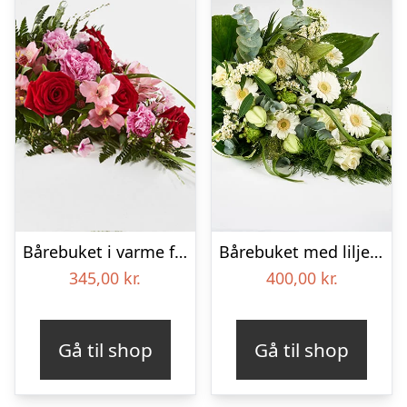
Bårebuket i varme farver – Blomster til begravelse
Bårebuket med liljer, floristens valg – Blomster til begravelse
345,00
kr.
400,00
kr.
Gå til shop
Gå til shop