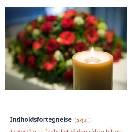
Indholdsfortegnelse
skjul
1)
Bestil en bårebuket til den sidste hilsen