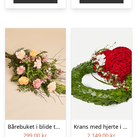
Bårebuket i blide toner
Krans med hjerte i klassisk stil – rød og hvid
299,00
kr.
2.149,00
kr.