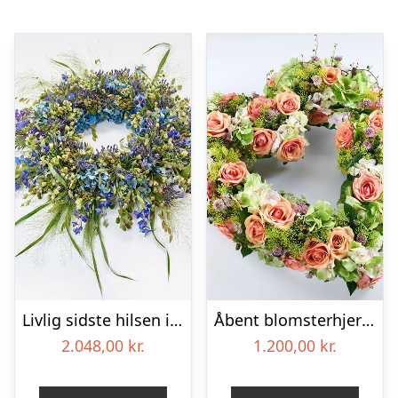
Livlig sidste hilsen i blå – Blomster til begravelse
Åbent blomsterhjerte, floristens valg – Blomster til begravelse
2.048,00
kr.
1.200,00
kr.