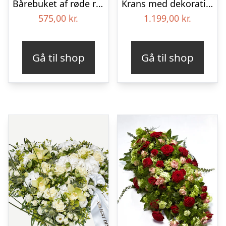
Bårebuket af røde roser – Blomster til begravelse
Krans med dekoration – Et farverigt farvel
575,00
kr.
1.199,00
kr.
Gå til shop
Gå til shop