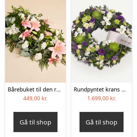
Bårebuket til den rolige afsked
Rundpyntet krans med orkideer og bånd
449,00
kr.
1.699,00
kr.
Gå til shop
Gå til shop