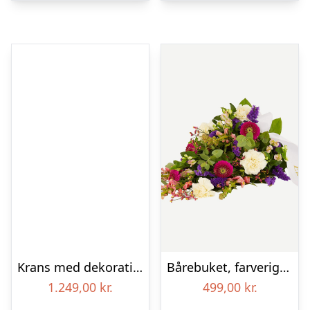
Krans med dekoration i klassisk stil – creme
Bårebuket, farverig (Floristens kreative valg) med bånd
1.249,00
kr.
499,00
kr.