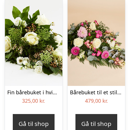
Fin bårebuket i hvid og lime – Blomster til begravelse
Bårebuket til et stille farvel
325,00
kr.
479,00
kr.
Gå til shop
Gå til shop