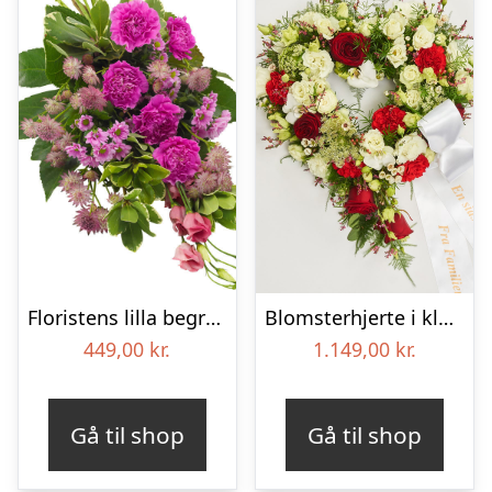
Floristens lilla begravelses­buket
Blomsterhjerte i klassisk stil med bånd
449,00
kr.
1.149,00
kr.
Gå til shop
Gå til shop