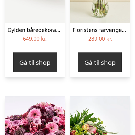
Gylden båredekoration
Floristens farverige kondolencebuket
649,00
kr.
289,00
kr.
Gå til shop
Gå til shop