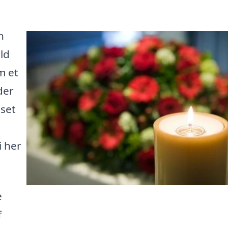
n
ld
m et
der
nset
i her
e
f