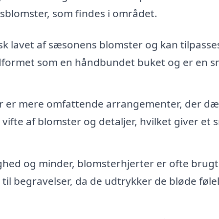
sblomster, som findes i området.
sk lavet af sæsonens blomster og kan tilpasse
 udformet som en håndbundet buket og er en 
 er mere omfattende arrangementer, der dæ
ifte af blomster og detaljer, hvilket giver et
ghed og minder, blomsterhjerter er ofte brug
til begravelser, da de udtrykker de bløde følel