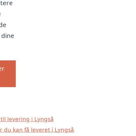
ttere
e
nde
 dine
er
til levering i Lyngså
r du kan få leveret i Lyngså