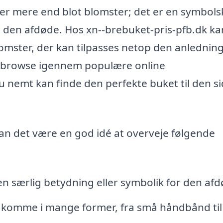
 er mere end blot blomster; det er en symbols
il den afdøde. Hos xn--brebuket-pris-pfb.dk k
omster, der kan tilpasses netop den anledning
at browse igennem populære online
du nemt kan finde den perfekte buket til den s
kan det være en god idé at overveje følgende
n særlig betydning eller symbolik for den afd
komme i mange former, fra små håndbånd til