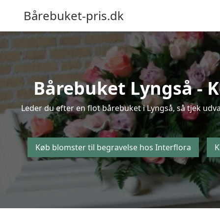
Bårebuket-pris.dk
Bårebuket Lyngså - Kø
Leder du efter en flot bårebuket i Lyngså, så tjek udv
Køb blomster til begravelse hos Interflora
K