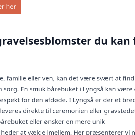
er her
egravelsesblomster du kan 
, familie eller ven, kan det være svært at fin
sin sorg. En smuk bårebuket i Lyngså kan være
espekt for den afdøde. I Lyngså er der et bre
everes direkte til ceremonien eller gravstede
bårebuket eller ønsker en mere unik
heder at vælge imellem. Her præsenterer vi 