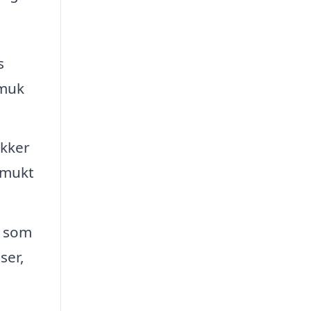
s
smuk
kker
 smukt
t som
ser,