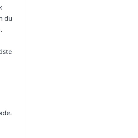
k
an du
.
idste
øde.