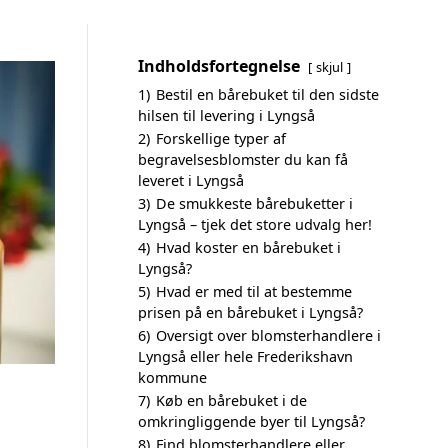
Indholdsfortegnelse
skjul
1)
Bestil en bårebuket til den sidste
hilsen til levering i Lyngså
2)
Forskellige typer af
begravelsesblomster du kan få
leveret i Lyngså
3)
De smukkeste bårebuketter i
Lyngså – tjek det store udvalg her!
4)
Hvad koster en bårebuket i
Lyngså?
5)
Hvad er med til at bestemme
prisen på en bårebuket i Lyngså?
6)
Oversigt over blomsterhandlere i
Lyngså eller hele Frederikshavn
kommune
7)
Køb en bårebuket i de
omkringliggende byer til Lyngså?
8)
Find blomsterhandlere eller