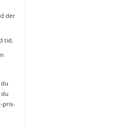
ad der
 tid.
en
 du
l du
-pris-