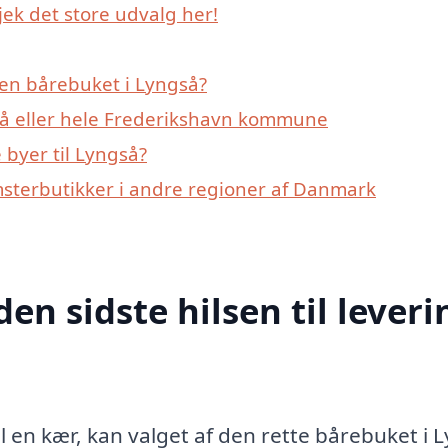
ek det store udvalg her!
en bårebuket i Lyngså?
så eller hele Frederikshavn kommune
byer til Lyngså?
msterbutikker i andre regioner af Danmark
den sidste hilsen til leveri
til en kær, kan valget af den rette bårebuket i 