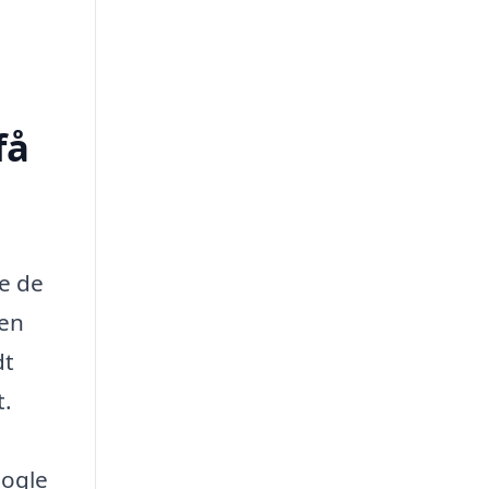
få
de de
 en
dt
t.
nogle