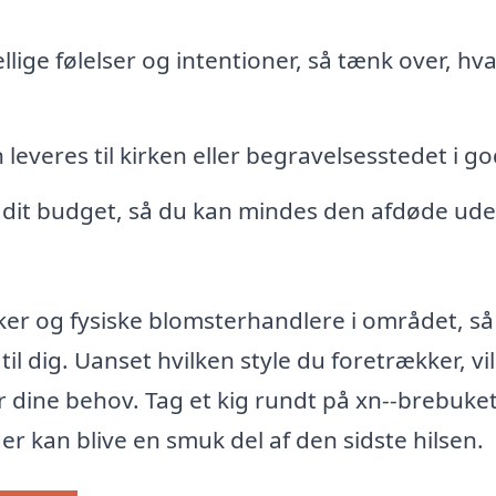
lige følelser og intentioner, så tænk over, hv
leveres til kirken eller begravelsesstedet i god
l dit budget, så du kan mindes den afdøde ud
ker og fysiske blomsterhandlere i området, så
il dig. Uanset hvilken style du foretrækker, vi
r dine behov. Tag et kig rundt på xn--brebuket
r kan blive en smuk del af den sidste hilsen.