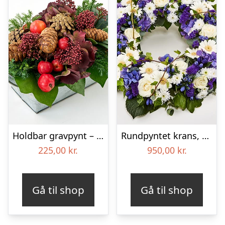
Holdbar gravpynt – Blomster til begravelse
Rundpyntet krans, blå og hvid – Blomster til begravelse
225,00
kr.
950,00
kr.
Gå til shop
Gå til shop