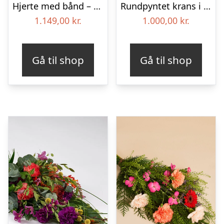
Hjerte med bånd – Floristens kreative valg
Rundpyntet krans i lyse farver – Blomster til begravelse
1.149,00
kr.
1.000,00
kr.
Gå til shop
Gå til shop