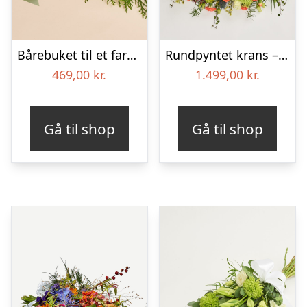
Bårebuket til et farverigt minde med bånd
Rundpyntet krans – Et farverigt farvel
469,00
kr.
1.499,00
kr.
Gå til shop
Gå til shop