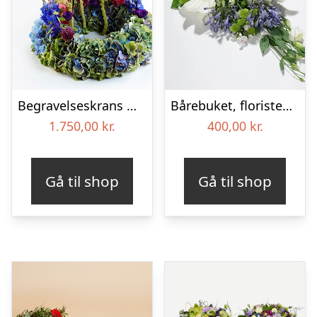
Begravelseskrans med hortensia og farverige detaljer – Blomster til begravelse
Bårebuket, floristens valg – Blomster til begravelse
1.750,00
kr.
400,00
kr.
Gå til shop
Gå til shop