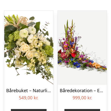
Bårebuket – Naturlig hvid
Båredekoration – Et farverigt farvel
549,00
kr.
999,00
kr.