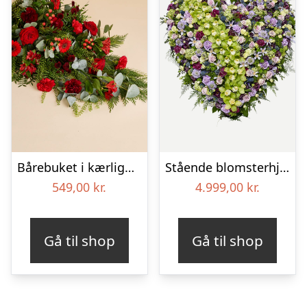
Bårebuket i kærlighedens farver
Stående blomsterhjerte – Et eksklusivt farvel
549,00
kr.
4.999,00
kr.
Gå til shop
Gå til shop