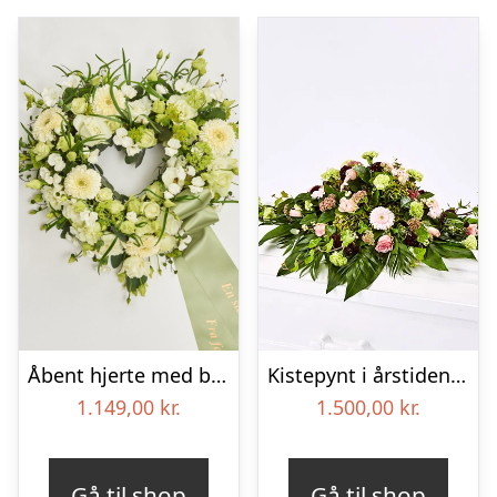
Åbent hjerte med bånd – Floristens kreative valg
Kistepynt i årstidens blomster – Blomster til begravelse
1.149,00
kr.
1.500,00
kr.
Gå til shop
Gå til shop