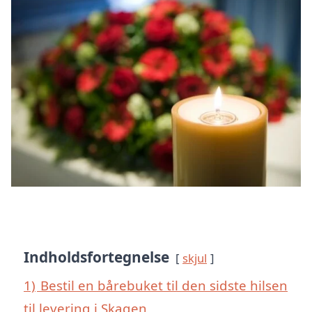
Indholdsfortegnelse
skjul
1)
Bestil en bårebuket til den sidste hilsen
til levering i Skagen