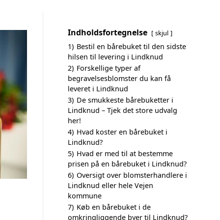
Indholdsfortegnelse
skjul
1)
Bestil en bårebuket til den sidste
hilsen til levering i Lindknud
2)
Forskellige typer af
begravelsesblomster du kan få
leveret i Lindknud
3)
De smukkeste bårebuketter i
Lindknud – Tjek det store udvalg
her!
4)
Hvad koster en bårebuket i
Lindknud?
5)
Hvad er med til at bestemme
prisen på en bårebuket i Lindknud?
6)
Oversigt over blomsterhandlere i
Lindknud eller hele Vejen
kommune
7)
Køb en bårebuket i de
omkringliggende byer til Lindknud?