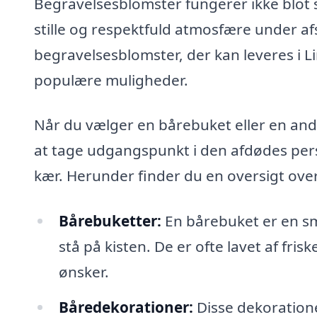
Begravelsesblomster fungerer ikke blot s
stille og respektfuld atmosfære under afs
begravelsesblomster, der kan leveres i L
populære muligheder.
Når du vælger en bårebuket eller en an
at tage udgangspunkt i den afdødes per
kær. Herunder finder du en oversigt ove
Bårebuketter:
En bårebuket er en smu
stå på kisten. De er ofte lavet af fr
ønsker.
Båredekorationer:
Disse dekoratione