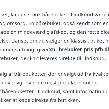
elsket, kan en smuk bårebuket i Lindknud være
t og omsorg. En bårebuket, også kendt som en
kabe en mindeværdig afsked, og den rette bl
else. Uanset om du vælger en klassisk buket 
sammensætning, giver
xn--brebuket-pris-pfb.d
ebuket, der kan leveres direkte til Lindknud.
lg af bårebuketter, der er valgt ud fra kvalite
n oversigt over de mest populære online
af bårebuketter i Lindknud, samt information 
kker at købe direkte fra butikken.