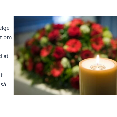
ælge
et om
d at
f
 så