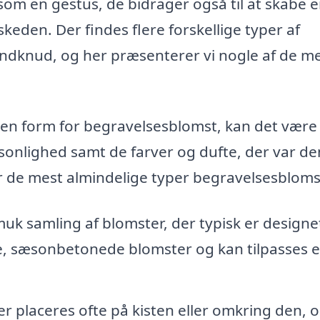
om en gestus, de bidrager også til at skabe 
keden. Der findes flere forskellige typer af
indknud, og her præsenterer vi nogle af de m
den form for begravelsesblomst, kan det være
sonlighed samt de farver og dufte, der var d
r de mest almindelige typer begravelsesbloms
k samling af blomster, der typisk er designet 
iske, sæsonbetonede blomster og kan tilpasses e
r placeres ofte på kisten eller omkring den, 