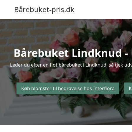
Bårebuket-pris.dk
Bårebuket Lindknud - K
Leder du efter en flot bårebuket i Lindknud, så tjek ud
Køb blomster til begravelse hos Interflora
K