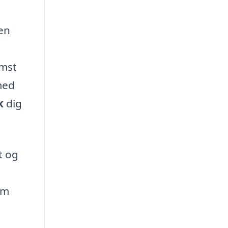
 en
omst
med
k
dig
t og
om