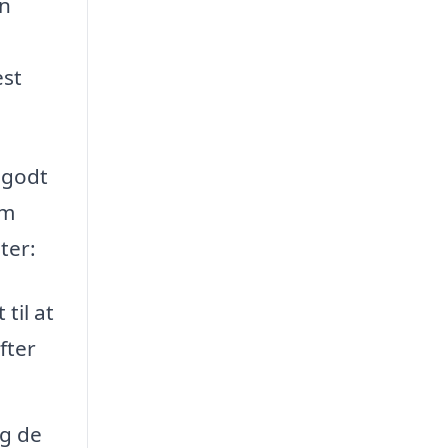
en
est
 godt
em
ter:
til at
fter
og de