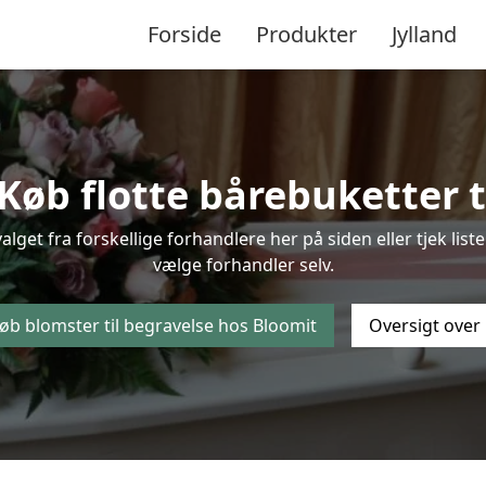
Forside
Produkter
Jylland
øb flotte bårebuketter ti
valget fra forskellige forhandlere her på siden eller tjek li
vælge forhandler selv.
øb blomster til begravelse hos Bloomit
Oversigt over