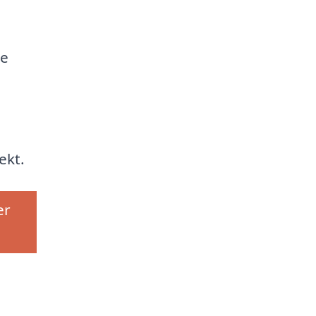
de
ekt.
er