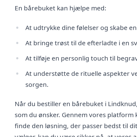
En bårebuket kan hjælpe med:
At udtrykke dine følelser og skabe e
At bringe trøst til de efterladte i en s
At tilføje en personlig touch til begr
At understøtte de rituelle aspekter v
sorgen.
Når du bestiller en bårebuket i Lindknu
som du ønsker. Gennem vores platform ka
finde den løsning, der passer bedst til 
vælger, kan du være sikker på, at vores