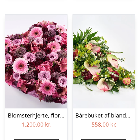
Blomsterhjerte, floristens valg – Blomster til begravelse
Bårebuket af blandede blomster – Blomster til begravelse
1.200,00
kr.
558,00
kr.