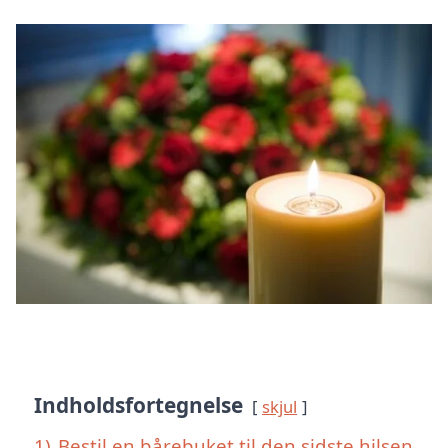
Indholdsfortegnelse
skjul
1)
Bestil en bårebuket til den sidste hilsen