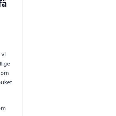
få
 vi
llige
t om
buket
som