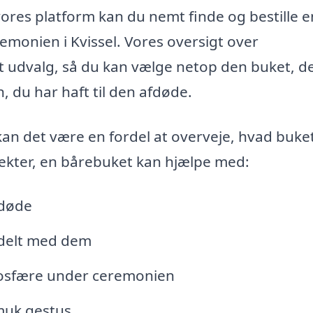
es platform kan du nemt finde og bestille en
remonien i Kvissel. Vores oversigt over
 udvalg, så du kan vælge netop den buket, d
n, du har haft til den afdøde.
 kan det være en fordel at overveje, hvad buke
pekter, en bårebuket kan hjælpe med:
fdøde
 delt med dem
osfære under ceremonien
smuk gestus