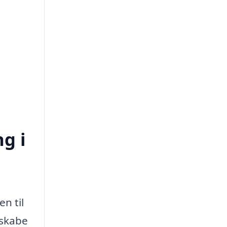
ng i
en til
 skabe