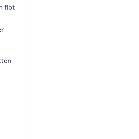
 flot
er
tten