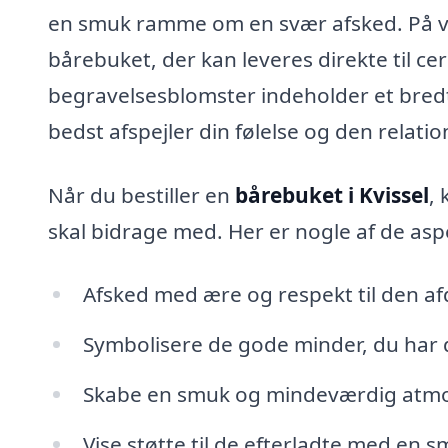
en smuk ramme om en svær afsked. På vor
bårebuket, der kan leveres direkte til ce
begravelsesblomster indeholder et bredt
bedst afspejler din følelse og den relatio
Når du bestiller en
bårebuket i Kvissel
,
skal bidrage med. Her er nogle af de as
Afsked med ære og respekt til den a
Symbolisere de gode minder, du har
Skabe en smuk og mindeværdig atm
Vise støtte til de efterladte med en 