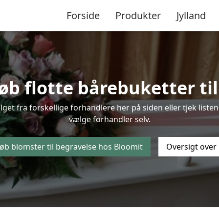
Forside
Produkter
Jylland
øb flotte bårebuketter til
alget fra forskellige forhandlere her på siden eller tjek li
vælge forhandler selv.
øb blomster til begravelse hos Bloomit
Oversigt over