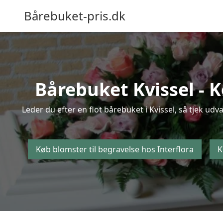
Bårebuket-pris.dk
Bårebuket Kvissel - K
Leder du efter en flot bårebuket i Kvissel, så tjek udv
Køb blomster til begravelse hos Interflora
K