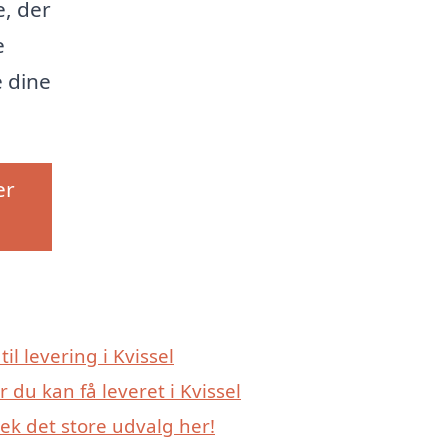
e, der
e
 dine
er
il levering i Kvissel
 du kan få leveret i Kvissel
jek det store udvalg her!