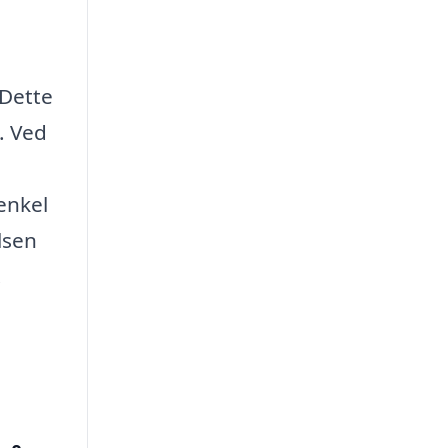
 Dette
. Ved
 enkel
lsen
.