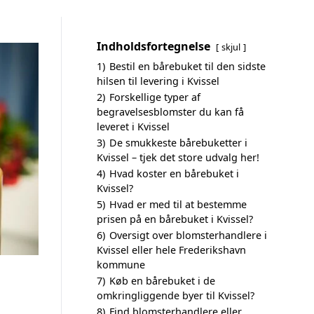
Indholdsfortegnelse
skjul
1)
Bestil en bårebuket til den sidste
hilsen til levering i Kvissel
2)
Forskellige typer af
begravelsesblomster du kan få
leveret i Kvissel
3)
De smukkeste bårebuketter i
Kvissel – tjek det store udvalg her!
4)
Hvad koster en bårebuket i
Kvissel?
5)
Hvad er med til at bestemme
prisen på en bårebuket i Kvissel?
6)
Oversigt over blomsterhandlere i
Kvissel eller hele Frederikshavn
kommune
7)
Køb en bårebuket i de
omkringliggende byer til Kvissel?
8)
Find blomsterhandlere eller