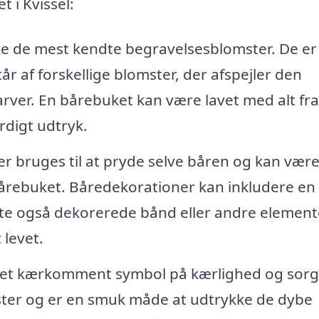
t i Kvissel:
e de mest kendte begravelsesblomster. De er
år af forskellige blomster, der afspejler den
arver. En bårebuket kan være lavet med alt fra
ærdigt udtryk.
r bruges til at pryde selve båren og kan vær
årebuket. Båredekorationer kan inkludere en
fte også dekorerede bånd eller andre element
 levet.
 et kærkomment symbol på kærlighed og sorg
omster og er en smuk måde at udtrykke de dybe