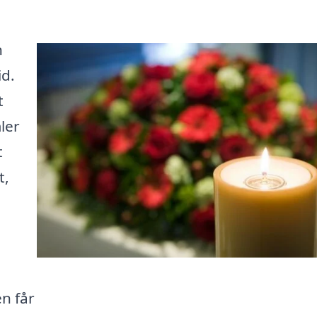
n
id.
t
ler
t
t,
en får