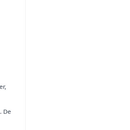
e
er,
. De