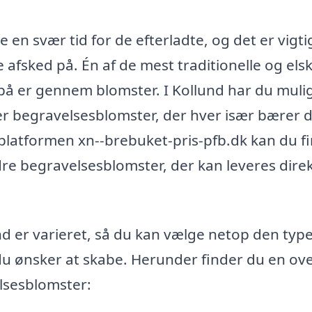
en svær tid for de efterladte, og det er vigti
afsked på. Én af de mest traditionelle og els
 på er gennem blomster. I Kollund har du mul
yper begravelsesblomster, der hver især bærer 
platformen xn--brebuket-pris-pfb.dk kan du f
re begravelsesblomster, der kan leveres direkt
d er varieret, så du kan vælge netop den type
du ønsker at skabe. Herunder finder du en ove
lsesblomster: