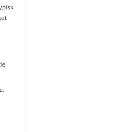
ypisk
ket
de
e.