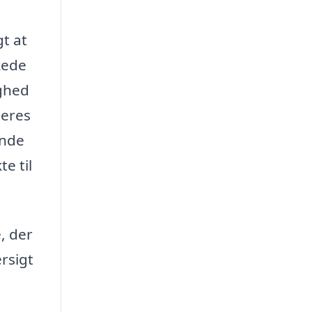
gt at
kede
ighed
deres
inde
e til
, der
rsigt