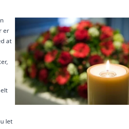
an
r er
ed at
er,
elt
u let