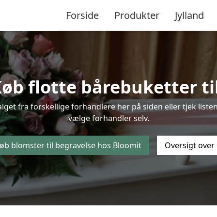
Forside
Produkter
Jylland
øb flotte bårebuketter til
alget fra forskellige forhandlere her på siden eller tjek li
vælge forhandler selv.
øb blomster til begravelse hos Bloomit
Oversigt over