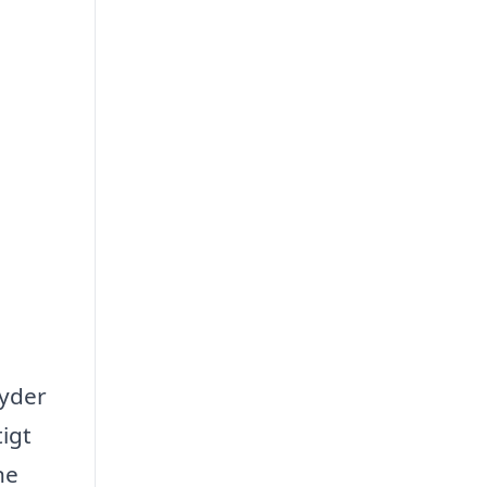
byder
igt
ne