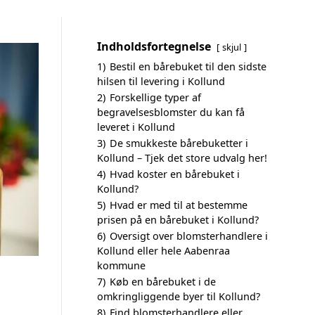
Indholdsfortegnelse
skjul
1)
Bestil en bårebuket til den sidste
hilsen til levering i Kollund
2)
Forskellige typer af
begravelsesblomster du kan få
leveret i Kollund
3)
De smukkeste bårebuketter i
Kollund – Tjek det store udvalg her!
4)
Hvad koster en bårebuket i
Kollund?
5)
Hvad er med til at bestemme
prisen på en bårebuket i Kollund?
6)
Oversigt over blomsterhandlere i
Kollund eller hele Aabenraa
kommune
7)
Køb en bårebuket i de
omkringliggende byer til Kollund?
8)
Find blomsterhandlere eller