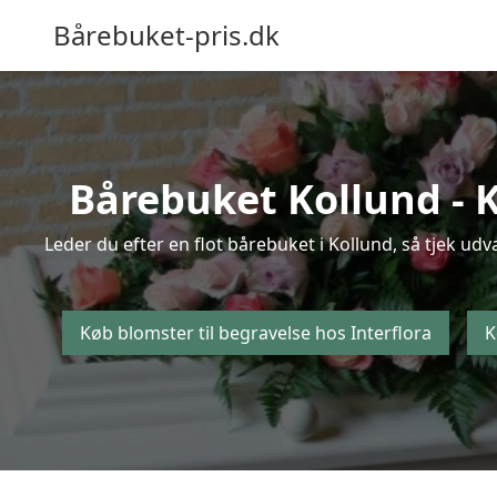
Bårebuket-pris.dk
Bårebuket Kollund - K
Leder du efter en flot bårebuket i Kollund, så tjek udv
Køb blomster til begravelse hos Interflora
K