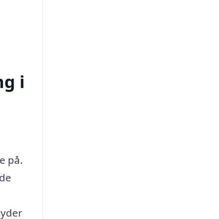
ng i
e på.
nde
byder