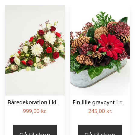
Båredekoration i klassisk stil – rød og hvid
Fin lille gravpynt i rød, floristens valg – Blomster til begravelse
999,00
kr.
245,00
kr.
Gå til shop
Gå til shop