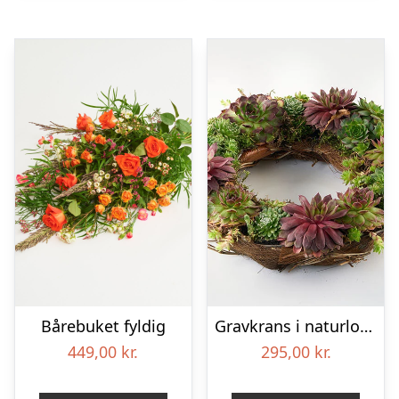
Bårebuket fyldig
Gravkrans i naturlook – Blomster til begravelse
449,00
kr.
295,00
kr.