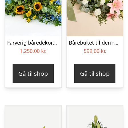
Farverig båredekoration i gul og blå – Blomster til begravelse
Bårebuket til den rolige afsked med bånd
1.250,00
kr.
599,00
kr.
Gå til shop
Gå til shop