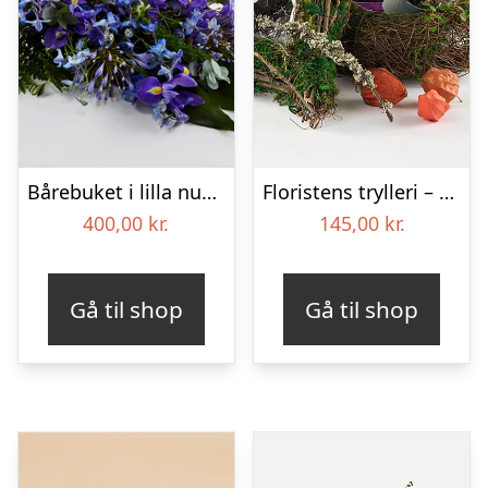
Bårebuket i lilla nuancer – Blomster til begravelse
Floristens trylleri – gravpynt – Blomster til begravelse
400,00
kr.
145,00
kr.
Gå til shop
Gå til shop