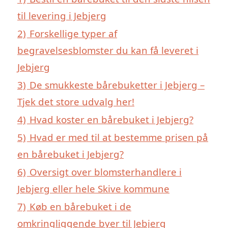
til levering i Jebjerg
2)
Forskellige typer af
begravelsesblomster du kan få leveret i
Jebjerg
3)
De smukkeste bårebuketter i Jebjerg –
Tjek det store udvalg her!
4)
Hvad koster en bårebuket i Jebjerg?
5)
Hvad er med til at bestemme prisen på
en bårebuket i Jebjerg?
6)
Oversigt over blomsterhandlere i
Jebjerg eller hele Skive kommune
7)
Køb en bårebuket i de
omkringliggende byer til Jebjerg