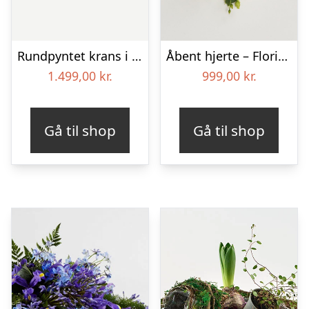
Rundpyntet krans i klassisk stil – pink
Åbent hjerte – Floristens kreative valg
1.499,00
kr.
999,00
kr.
Gå til shop
Gå til shop