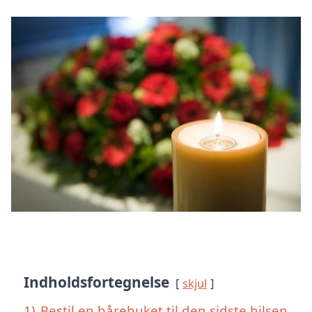
Indholdsfortegnelse
skjul
1)
Bestil en bårebuket til den sidste hilsen