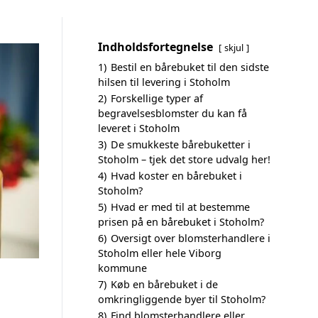
Indholdsfortegnelse
skjul
1)
Bestil en bårebuket til den sidste
hilsen til levering i Stoholm
2)
Forskellige typer af
begravelsesblomster du kan få
leveret i Stoholm
3)
De smukkeste bårebuketter i
Stoholm – tjek det store udvalg her!
4)
Hvad koster en bårebuket i
Stoholm?
5)
Hvad er med til at bestemme
prisen på en bårebuket i Stoholm?
6)
Oversigt over blomsterhandlere i
Stoholm eller hele Viborg
kommune
7)
Køb en bårebuket i de
omkringliggende byer til Stoholm?
8)
Find blomsterhandlere eller