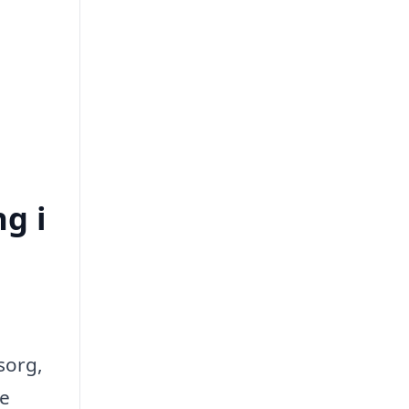
ng i
sorg,
te