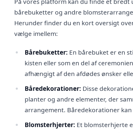
På vores platform kan du finde et bredt
bårebuketter og andre blomsterarrangem
Herunder finder du en kort oversigt over
vælge imellem:
Bårebuketter:
En bårebuket er en sti
kisten eller som en del af ceremonie
afhængigt af den afdødes ønsker elle
Båredekorationer:
Disse dekoratione
planter og andre elementer, der sa
arrangement. Båredekorationer kan ti
Blomsterhjerter:
Et blomsterhjerte 