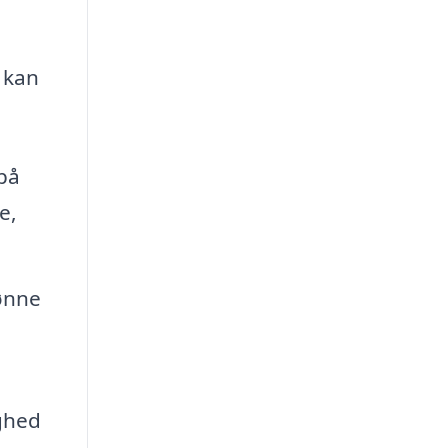
 kan
 på
e,
rønne
ghed