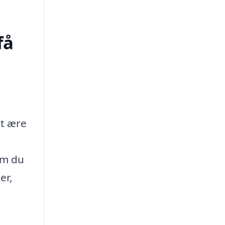
få
t ære
om du
er,