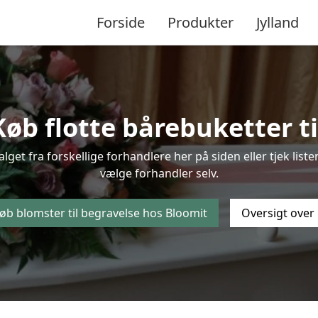
Forside
Produkter
Jylland
øb flotte bårebuketter til
alget fra forskellige forhandlere her på siden eller tjek li
vælge forhandler selv.
øb blomster til begravelse hos Bloomit
Oversigt over