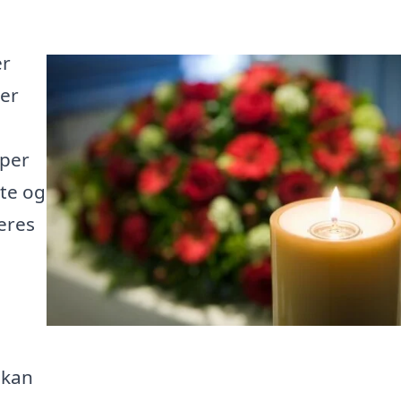
er
 er
lper
nte og
eres
 kan