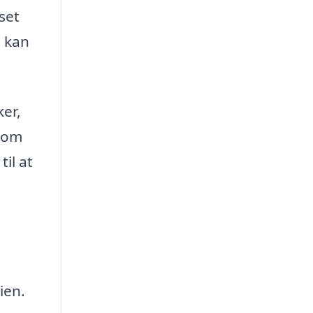
set
, kan
ker,
 som
il at
ien.