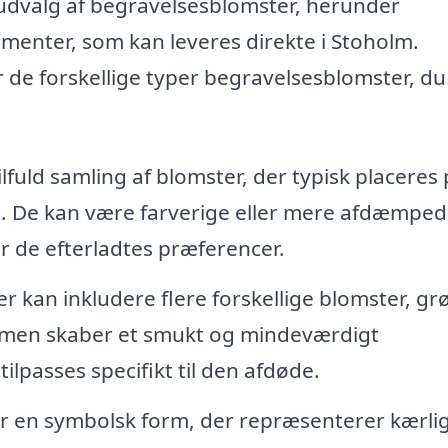
 udvalg af begravelsesblomster, herunder
enter, som kan leveres direkte i Stoholm.
 de forskellige typer begravelsesblomster, du
lfuld samling af blomster, der typisk placeres
n. De kan være farverige eller mere afdæmped
r de efterladtes præferencer.
r kan inkludere flere forskellige blomster, g
mmen skaber et smukt og mindeværdigt
lpasses specifikt til den afdøde.
er en symbolsk form, der repræsenterer kærli