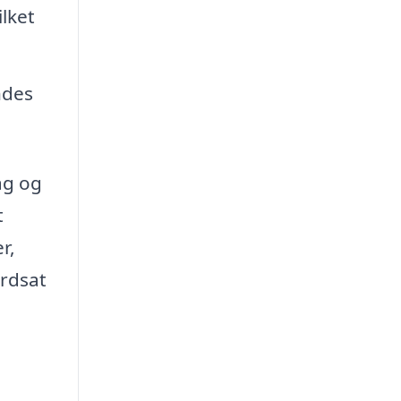
ilket
ndes
ag og
t
r,
ærdsat