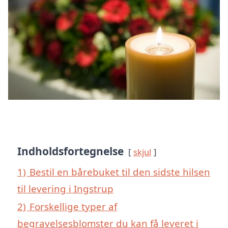
Indholdsfortegnelse
skjul
1)
Bestil en bårebuket til den sidste hilsen
til levering i Ingstrup
2)
Forskellige typer af
begravelsesblomster du kan få leveret i