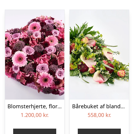
Blomsterhjerte, floristens valg – Blomster til begravelse
Bårebuket af blandede blomster – Blomster til begravelse
1.200,00
kr.
558,00
kr.