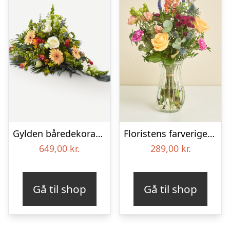
Gylden båredekoration
Floristens farverige kondolencebuket
649,00
kr.
289,00
kr.
Gå til shop
Gå til shop