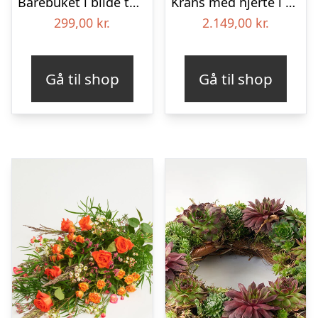
Bårebuket i blide toner
Krans med hjerte i klassisk stil – rød og hvid
299,00
kr.
2.149,00
kr.
Gå til shop
Gå til shop