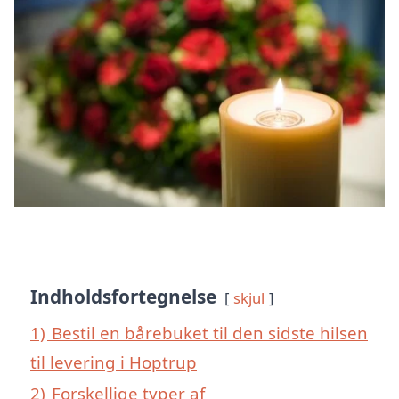
Indholdsfortegnelse
skjul
1)
Bestil en bårebuket til den sidste hilsen
til levering i Hoptrup
2)
Forskellige typer af