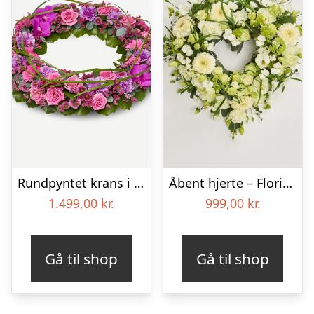
Rundpyntet krans i klassisk stil – pink
Åbent hjerte – Floristens kreative valg
1.499,00
kr.
999,00
kr.
Gå til shop
Gå til shop