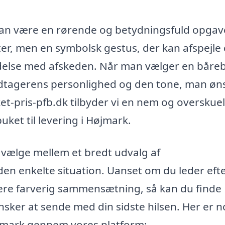
 kan være en rørende og betydningsfuld opgav
er, men en symbolsk gestus, der kan afspejle
indelse med afskeden. Når man vælger en båre
modtagerens personlighed og den tone, man øn
et-pris-pfb.dk tilbyder vi en nem og overskuel
uket til levering i Højmark.
vælge mellem et bredt udvalg af
en enkelte situation. Uanset om du leder eft
mere farverig sammensætning, så kan du finde
 ønsker at sende med din sidste hilsen. Her er n
Højmark gennem vores platform: