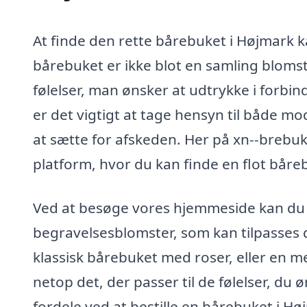
At finde den rette bårebuket i Højmark
bårebuket er ikke blot en samling blomst
følelser, man ønsker at udtrykke i forb
er det vigtigt at tage hensyn til både 
at sætte for afskeden. Her på xn--brebuk
platform, hvor du kan finde en flot båreb
Ved at besøge vores hjemmeside kan du 
begravelsesblomster, som kan tilpasses d
klassisk bårebuket med roser, eller en 
netop det, der passer til de følelser, du
fordele ved at bestille en bårebuket i 