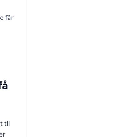
e får
få
 til
er