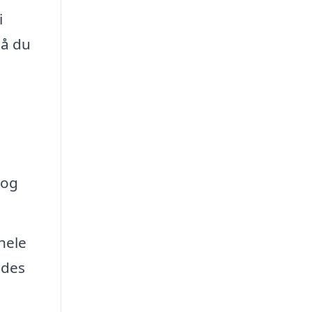
i
så du
 og
hele
ødes