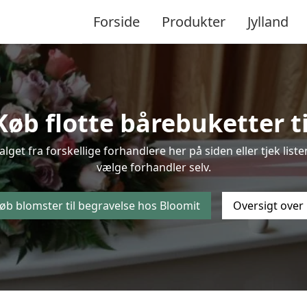
Forside
Produkter
Jylland
b flotte bårebuketter ti
alget fra forskellige forhandlere her på siden eller tjek li
vælge forhandler selv.
øb blomster til begravelse hos Bloomit
Oversigt over