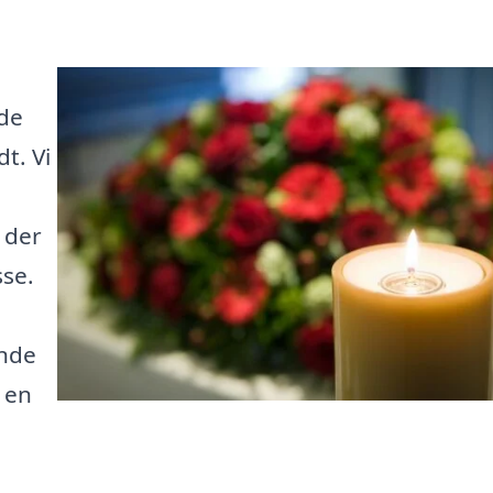
nde
t. Vi
 der
sse.
inde
 en