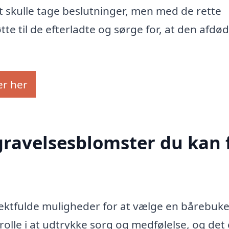
at skulle tage beslutninger, men med de rette
 til de efterladte og sørge for, at den afdød
er her
egravelsesblomster du kan 
tfulde muligheder for at vælge en bårebuket
rolle i at udtrykke sorg og medfølelse, og det 