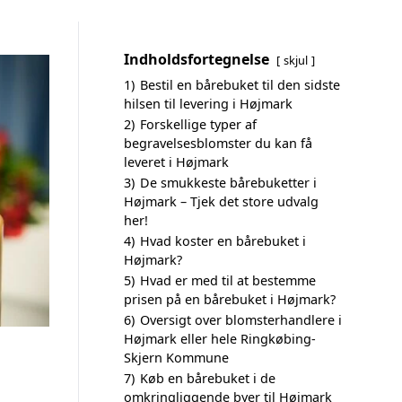
Indholdsfortegnelse
skjul
1)
Bestil en bårebuket til den sidste
hilsen til levering i Højmark
2)
Forskellige typer af
begravelsesblomster du kan få
leveret i Højmark
3)
De smukkeste bårebuketter i
Højmark – Tjek det store udvalg
her!
4)
Hvad koster en bårebuket i
Højmark?
5)
Hvad er med til at bestemme
prisen på en bårebuket i Højmark?
6)
Oversigt over blomsterhandlere i
Højmark eller hele Ringkøbing-
Skjern Kommune
7)
Køb en bårebuket i de
omkringliggende byer til Højmark