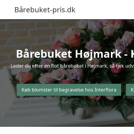
Bårebuket-pris.dk
Bårebuket Højmark - Kø
Leder du efter en flot bårebuket i Højmark, så tjek udv
Køb blomster til begravelse hos Interflora
K