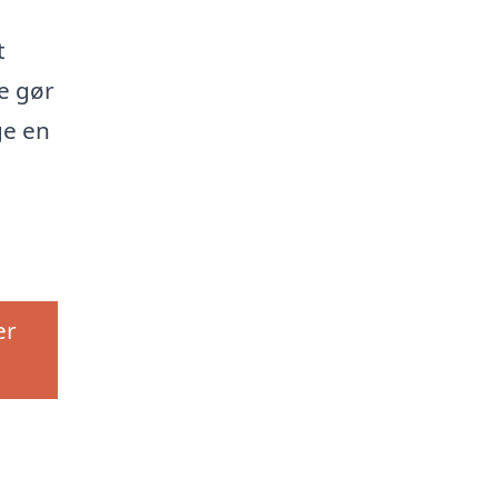
t
e gør
ge en
er