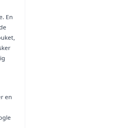
e. En
 de
buket,
sker
ig
er en
ogle