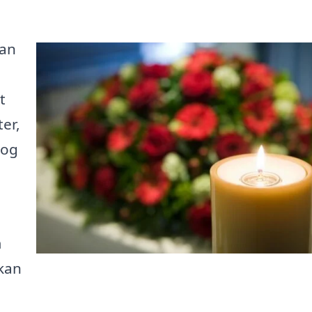
kan
t
er,
 og
m
kan