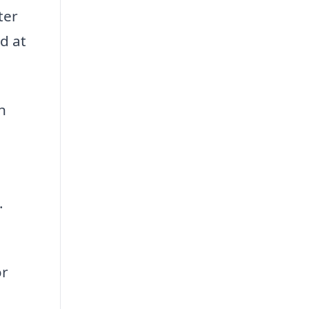
ter
d at
n
.
or