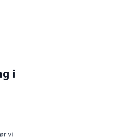
ng i
ør vi