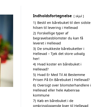
Indholdsfortegnelse
skjul
1)
Bestil en bårebuket til den sidste
hilsen til levering i Hellevad
2)
Forskellige typer af
begravelsesblomster du kan få
leveret i Hellevad
3)
De smukkeste bårebuketter i
Hellevad – Tjek det store udvalg
her!
4)
Hvad koster en bårebuket i
Hellevad?
5)
Hvad Er Med Til At Bestemme
Prisen På En Bårebuket I Hellevad?
6)
Oversigt over blomsterhandlere i
Hellevad eller hele Aabenraa
kommune
7)
Køb en bårebuket i de
omkringliggende byer til Hellevad