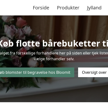
Forside
Produkter
Jylland
øb flotte bårebuketter ti
valget fra forskellige forhandlere her på siden eller tjek li
vælge forhandler selv.
øb blomster til begravelse hos Bloomit
Oversigt over