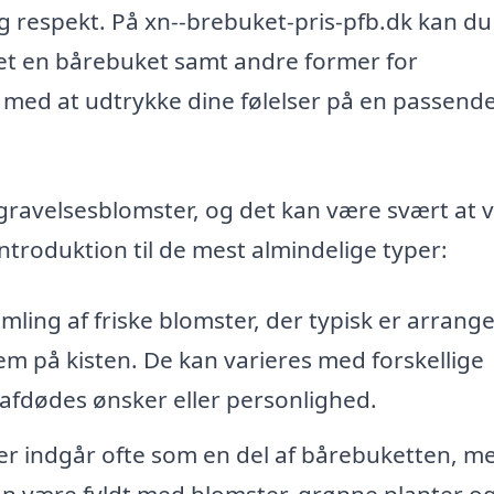
respekt. På xn--brebuket-pris-pfb.dk kan du
ret en bårebuket samt andre former for
 med at udtrykke dine følelser på en passend
egravelsesblomster, og det kan være svært at 
ntroduktion til de mest almindelige typer:
ling af friske blomster, der typisk er arrange
dem på kisten. De kan varieres med forskellige
afdødes ønsker eller personlighed.
r indgår ofte som en del af bårebuketten, m
n være fyldt med blomster, grønne planter o