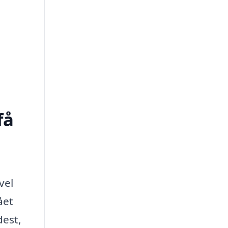
få
vel
ået
dest,