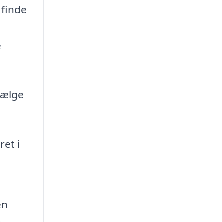
 finde
e
vælge
ret i
en
g