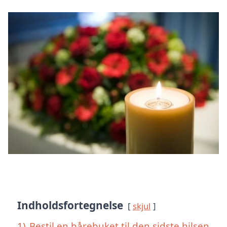
Indholdsfortegnelse
skjul
1)
Bestil en bårebuket til den sidste hilsen