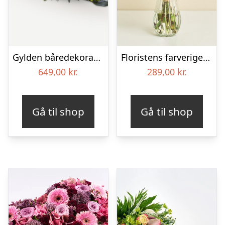
Gylden båredekoration
Floristens farverige kondolencebuket
649,00
kr.
289,00
kr.
Gå til shop
Gå til shop