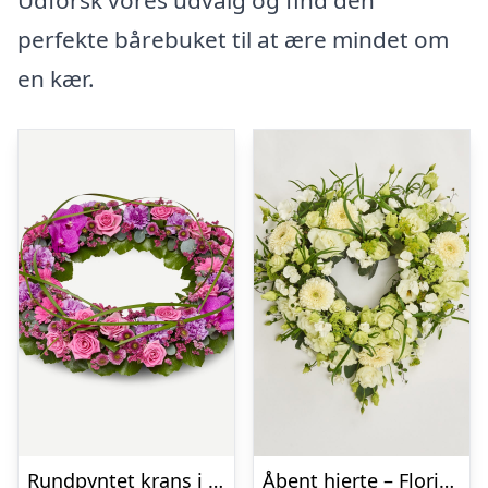
Udforsk vores udvalg og find den
perfekte bårebuket til at ære mindet om
en kær.
Rundpyntet krans i klassisk stil – pink
Åbent hjerte – Floristens kreative valg