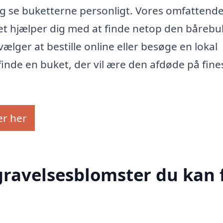
og se buketterne personligt. Vores omfattend
t hjælper dig med at finde netop den bårebu
ælger at bestille online eller besøge en lokal
finde en buket, der vil ære den afdøde på fine
er her
egravelsesblomster du kan 