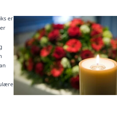
iks er
 er
g
m
kan
ulære