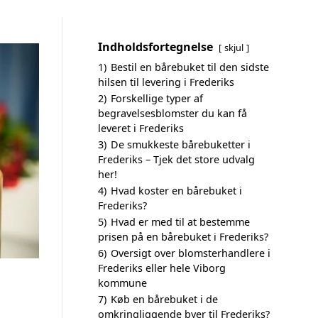
Indholdsfortegnelse
skjul
1)
Bestil en bårebuket til den sidste
hilsen til levering i Frederiks
2)
Forskellige typer af
begravelsesblomster du kan få
leveret i Frederiks
3)
De smukkeste bårebuketter i
Frederiks – Tjek det store udvalg
her!
4)
Hvad koster en bårebuket i
Frederiks?
5)
Hvad er med til at bestemme
prisen på en bårebuket i Frederiks?
6)
Oversigt over blomsterhandlere i
Frederiks eller hele Viborg
kommune
7)
Køb en bårebuket i de
omkringliggende byer til Frederiks?