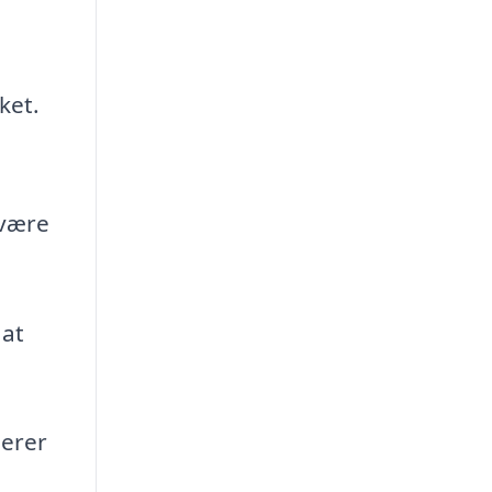
ket.
,
 være
 at
serer