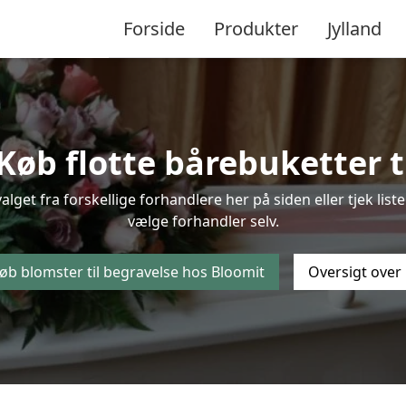
Forside
Produkter
Jylland
Køb flotte bårebuketter ti
valget fra forskellige forhandlere her på siden eller tjek l
vælge forhandler selv.
øb blomster til begravelse hos Bloomit
Oversigt over