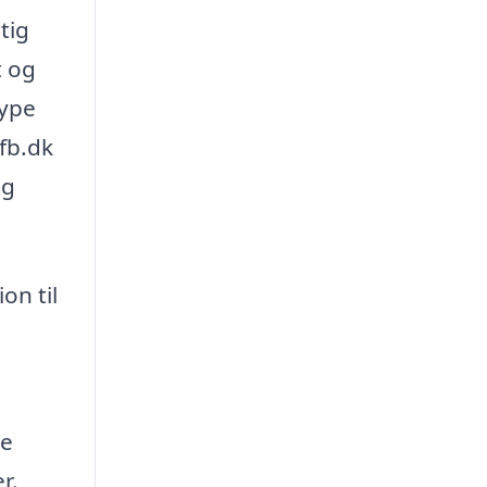
tig
t og
type
fb.dk
og
on til
ge
r.