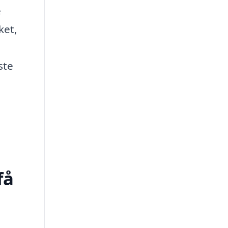
e
ket,
ste
få