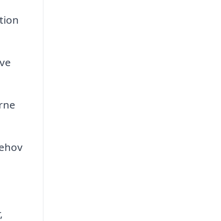
tion
ive
rne
behov
,