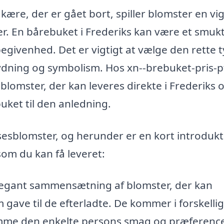
ære, der er gået bort, spiller blomster en vig
ser. En bårebuket i Frederiks kan være et smuk
begivenhed. Det er vigtigt at vælge den rette 
tydning og symbolism. Hos xn--brebuket-pris-p
blomster, der kan leveres direkte i Frederiks 
uket til den anledning.
esblomster, og herunder er en kort introdukti
om du kan få leveret:
legant sammensætning af blomster, der kan
 gave til de efterladte. De kommer i forskelli
omme den enkelte persons smag og præference