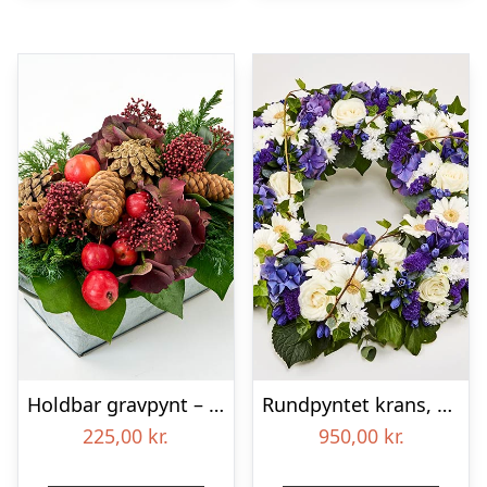
Holdbar gravpynt – Blomster til begravelse
Rundpyntet krans, blå og hvid – Blomster til begravelse
225,00
kr.
950,00
kr.