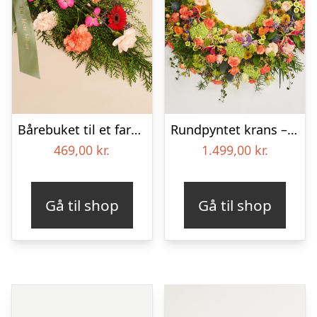
Bårebuket til et farverigt minde med bånd
Rundpyntet krans – Et farverigt farvel
469,00
kr.
1.499,00
kr.
Gå til shop
Gå til shop