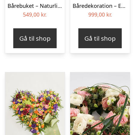
Bårebuket – Naturlig hvid
Båredekoration – Et farverigt farvel
549,00
kr.
999,00
kr.
Gå til shop
Gå til shop