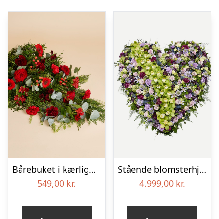
Bårebuket i kærlighedens farver
Stående blomsterhjerte – Et eksklusivt farvel
549,00
kr.
4.999,00
kr.