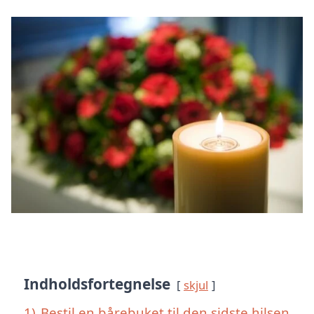
Indholdsfortegnelse
skjul
1)
Bestil en bårebuket til den sidste hilsen