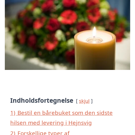
Indholdsfortegnelse
skjul
1)
Bestil en bårebuket som den sidste
hilsen med levering i Hejnsvig
2)
Forskellige typer af