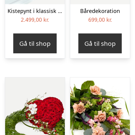
Kistepynt i klassisk stil – rød og hvid
Båredekoration
2.499,00
kr.
699,00
kr.
Gå til shop
Gå til shop