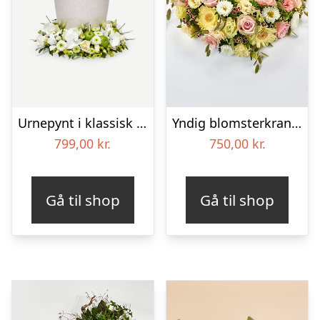
Urnepynt i klassisk stil – creme
Yndig blomsterkrans i pastelfarver, floristens valg – Blomster til begravelse
799,00
kr.
750,00
kr.
Gå til shop
Gå til shop