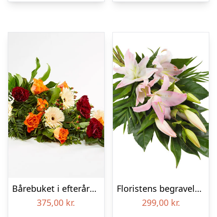
Bårebuket i efterårsstil – Blomster til begravelse
Floristens begravelses­buket – Lyserøde liljer
375,00
kr.
299,00
kr.