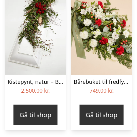
Kistepynt, natur – Blomster til begravelse
Bårebuket til fredfyldt kærlighed med bånd
2.500,00
kr.
749,00
kr.
Gå til shop
Gå til shop