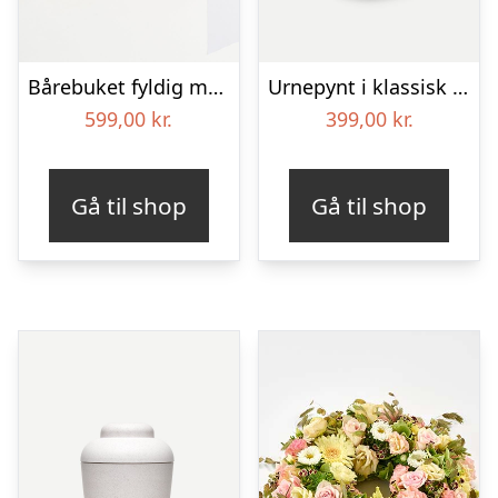
Bårebuket fyldig med bånd
Urnepynt i klassisk stil – rød og hvid
599,00
kr.
399,00
kr.
Gå til shop
Gå til shop