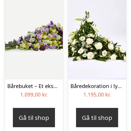
Bårebuket – Et eksklusivt farvel
Båredekoration i lyse nuancer – Blomster til begravelse
1.099,00
kr.
1.195,00
kr.
Gå til shop
Gå til shop