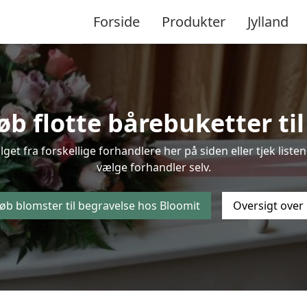
Forside
Produkter
Jylland
 flotte bårebuketter til
lget fra forskellige forhandlere her på siden eller tjek lis
vælge forhandler selv.
øb blomster til begravelse hos Bloomit
Oversigt over