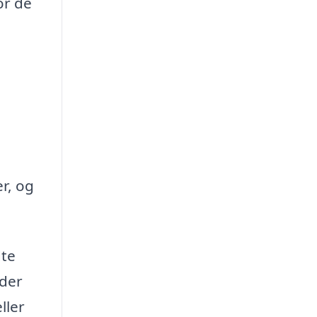
or de
r, og
dte
yder
ller