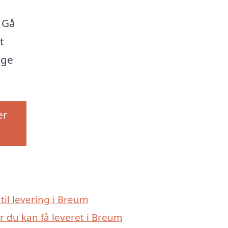
 Gå
t
ige
er
 til levering i Breum
r du kan få leveret i Breum