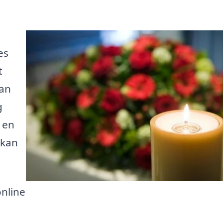
es
t
kan
g
 en
 kan
nline