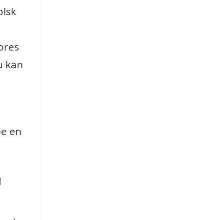
olsk
ores
u kan
be en
g