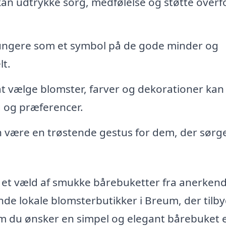
kan udtrykke sorg, medfølelse og støtte overf
ungere som et symbol på de gode minder og
lt.
t vælge blomster, farver og dekorationer kan
 og præferencer.
 være en trøstende gestus for dem, der sørge
 et væld af smukke bårebuketter fra anerken
de lokale blomsterbutikker i Breum, der tilb
om du ønsker en simpel og elegant bårebuket e