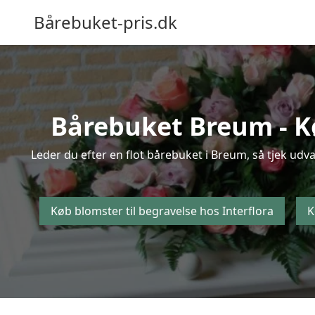
Bårebuket-pris.dk
Bårebuket Breum - Køb
Leder du efter en flot bårebuket i Breum, så tjek udva
Køb blomster til begravelse hos Interflora
K