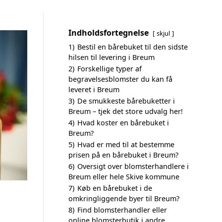
Indholdsfortegnelse
skjul
1)
Bestil en bårebuket til den sidste
hilsen til levering i Breum
2)
Forskellige typer af
begravelsesblomster du kan få
leveret i Breum
3)
De smukkeste bårebuketter i
Breum – tjek det store udvalg her!
4)
Hvad koster en bårebuket i
Breum?
5)
Hvad er med til at bestemme
prisen på en bårebuket i Breum?
6)
Oversigt over blomsterhandlere i
Breum eller hele Skive kommune
7)
Køb en bårebuket i de
omkringliggende byer til Breum?
8)
Find blomsterhandler eller
online blomsterbutik i andre