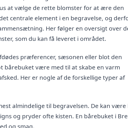
us at vælge de rette blomster for at ære den
et centrale element i en begravelse, og derfo
 sammensætning. Her følger en oversigt over d
ter, som du kan få leveret i området.
fdødes præferencer, sæsonen eller blot den
ot bårebuket være med til at skabe en varm
sked. Her er nogle af de forskellige typer af
est almindelige til begravelsen. De kan være 
igns og pryder ofte kisten. En bårebuket i B
hed og smag.