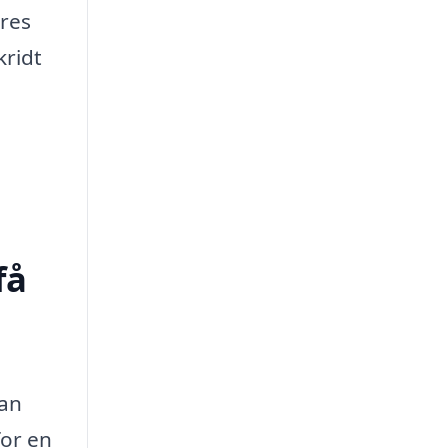
ores
kridt
få
kan
for en