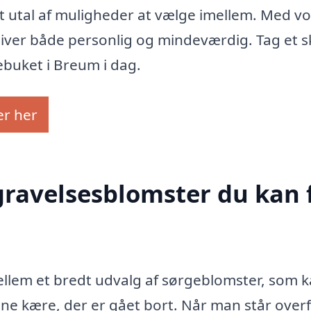
 et utal af muligheder at vælge imellem. Med v
bliver både personlig og mindeværdig. Tag et s
buket i Breum i dag.
er her
egravelsesblomster du kan 
llem et bredt udvalg af sørgeblomster, som 
dine kære, der er gået bort. Når man står over