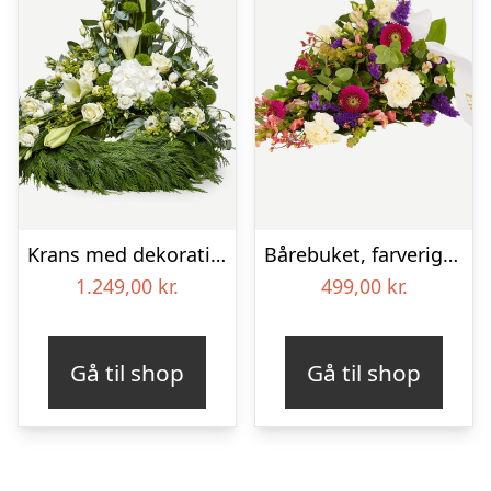
Krans med dekoration i klassisk stil – creme
Bårebuket, farverig (Floristens kreative valg) med bånd
1.249,00
kr.
499,00
kr.
Gå til shop
Gå til shop