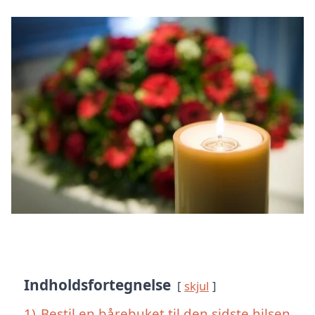
Indholdsfortegnelse
skjul
1)
Bestil en bårebuket til den sidste hilsen