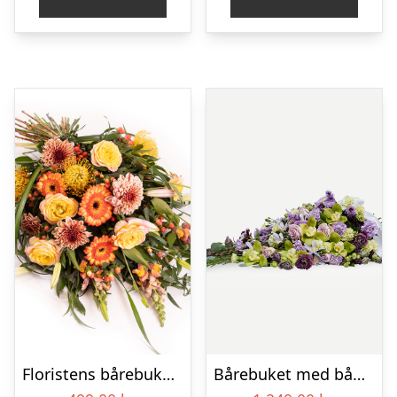
Floristens bårebuket – Gul & orange
Bårebuket med bånd – Et eksklusivt farvel