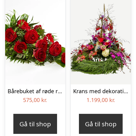
Bårebuket af røde roser – Blomster til begravelse
Krans med dekoration – Et farverigt farvel
575,00
kr.
1.199,00
kr.
Gå til shop
Gå til shop