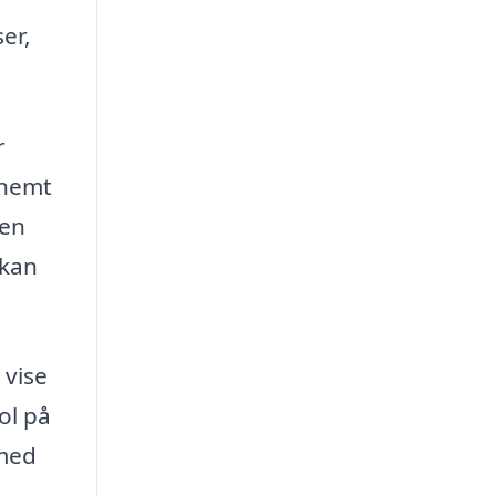
er,
r
 nemt
 en
 kan
 vise
ol på
 med