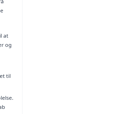
få
te
l at
er og
t til
else.
ab