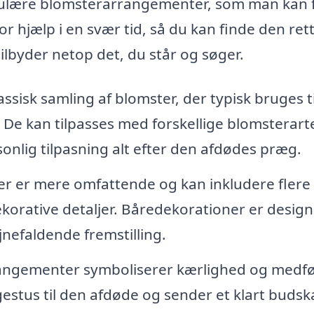
pulære blomsterarrangementer, som man kan 
or hjælp i en svær tid, så du kan finde den ret
ilbyder netop det, du står og søger.
ssisk samling af blomster, der typisk bruges ti
 De kan tilpasses med forskellige blomsterart
sonlig tilpasning alt efter den afdødes præg.
r er mere omfattende og kan inkludere flere
orative detaljer. Båredekorationer er designe
nefaldende fremstilling.
ngementer symboliserer kærlighed og medføl
stus til den afdøde og sender et klart budsk