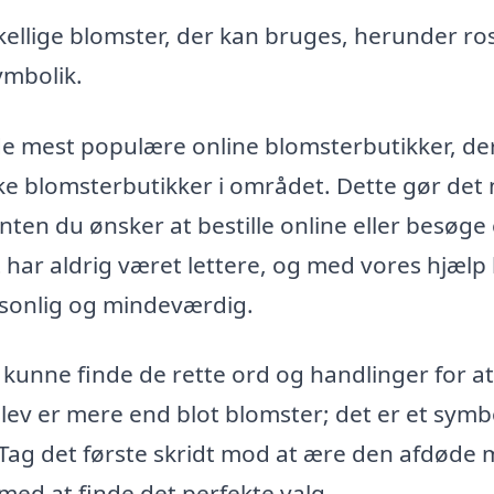
ellige blomster, der kan bruges, herunder ros
symbolik.
de mest populære online blomsterbutikker, de
iske blomsterbutikker i området. Dette gør det
 enten du ønsker at bestille online eller besøge
t har aldrig været lettere, og med vores hjælp
ersonlig og mindeværdig.
kunne finde de rette ord og handlinger for at
lev er mere end blot blomster; det er et symb
. Tag det første skridt mod at ære den afdøde
med at finde det perfekte valg.