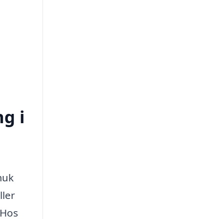
ng i
muk
ller
 Hos