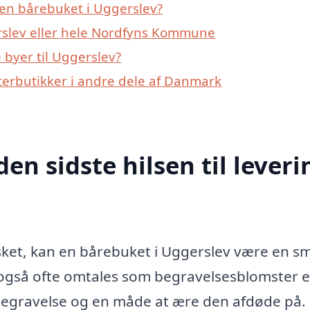
en bårebuket i Uggerslev?
rslev eller hele Nordfyns Kommune
byer til Uggerslev?
erbutikker i andre dele af Danmark
den sidste hilsen til leveri
elsket, kan en bårebuket i Uggerslev være en s
også ofte omtales som begravelsesblomster e
n begravelse og en måde at ære den afdøde på.