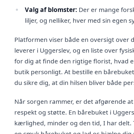
Valg af blomster:
Der er mange forsk
liljer, og nelliker, hver med sin egen 
Platformen viser både en oversigt over 
leverer i Uggerslev, og en liste over fys
for dig at finde den rigtige florist, hvad
butik personligt. At bestille en bårebuke
du sikre dig, at din hilsen bliver både p
Når sorgen rammer, er det afgørende at 
respekt og støtte. En bårebuket i Uggers
kærlighed, minder og den tid, I har delt
en smuk bårebuket og lad os hjælpe dig 