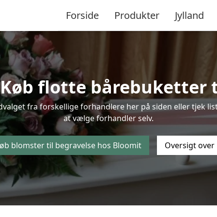
Forside
Produkter
Jylland
Køb flotte bårebuketter ti
udvalget fra forskellige forhandlere her på siden eller tjek 
at vælge forhandler selv.
øb blomster til begravelse hos Bloomit
Oversigt over