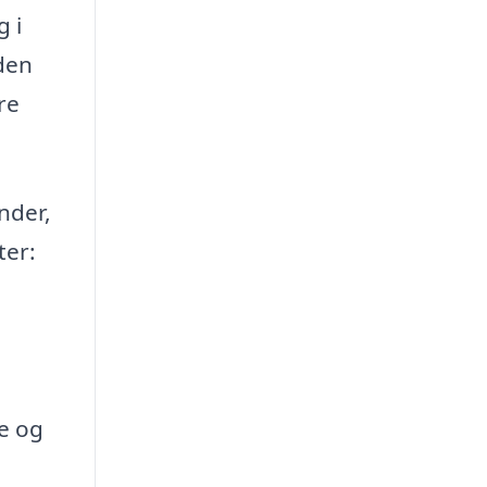
g i
den
re
nder,
ter:
e og