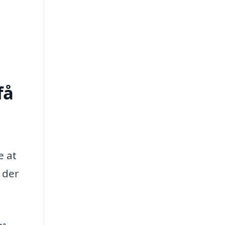
få
e at
 der