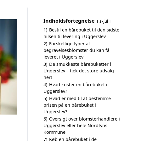
Indholdsfortegnelse
skjul
1)
Bestil en bårebuket til den sidste
hilsen til levering i Uggerslev
2)
Forskellige typer af
begravelsesblomster du kan få
leveret i Uggerslev
3)
De smukkeste bårebuketter i
Uggerslev – tjek det store udvalg
her!
4)
Hvad koster en bårebuket i
Uggerslev?
5)
Hvad er med til at bestemme
prisen på en bårebuket i
Uggerslev?
6)
Oversigt over blomsterhandlere i
Uggerslev eller hele Nordfyns
Kommune
7)
Køb en bårebuket i de