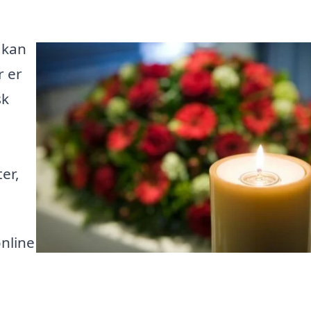
 kan
r er
sk
er,
online