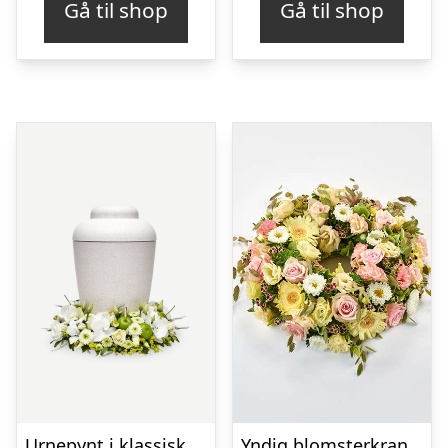
Gå til shop
Gå til shop
Urnepynt i klassisk stil – creme
Yndig blomsterkrans i pastelfarver, floristens valg – Blomster til begravelse