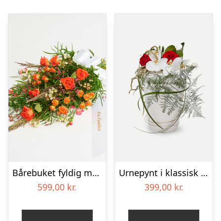
Bårebuket fyldig med bånd
Urnepynt i klassisk stil – rød og hvid
599,00
kr.
399,00
kr.