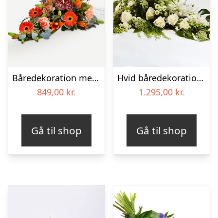
Båredekoration med bånd
Hvid båredekoration – Blomster til begravelse
849,00
kr.
1.295,00
kr.
Gå til shop
Gå til shop