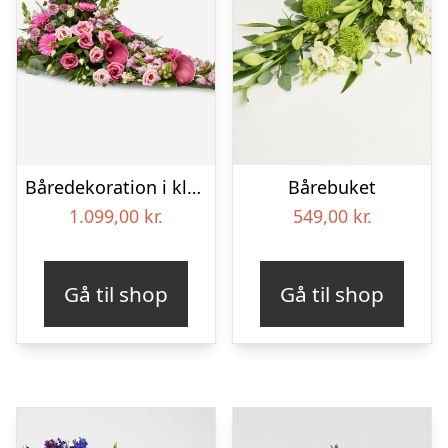
Båredekoration i klassisk stil – pink
Bårebuket
1.099,00
kr.
549,00
kr.
Gå til shop
Gå til shop