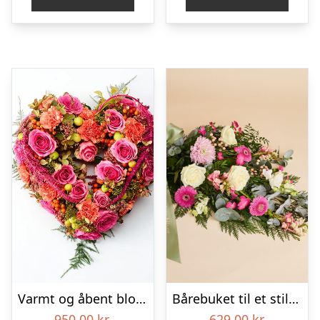
Varmt og åbent blomsterhjerte – Blomster til begravelse
Bårebuket til et stille farvel med bånd
950,00
kr.
629,00
kr.