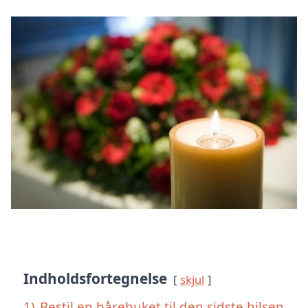
Indholdsfortegnelse
skjul
1)
Bestil en bårebuket til den sidste hilsen