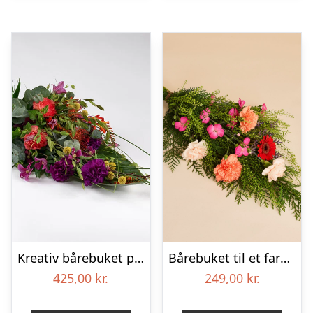
Kreativ bårebuket på stort blad – Blomster til begravelse
Bårebuket til et farverigt minde
425,00
kr.
249,00
kr.