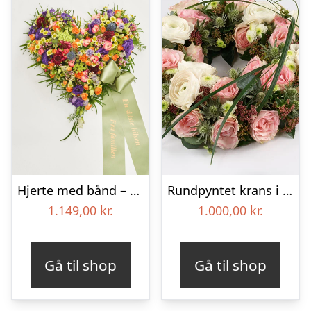
Hjerte med bånd – Floristens kreative valg
Rundpyntet krans i lyse farver – Blomster til begravelse
1.149,00
kr.
1.000,00
kr.
Gå til shop
Gå til shop