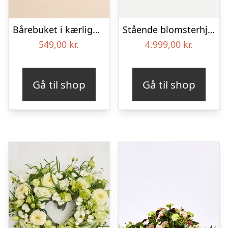
Bårebuket i kærlighedens farver
Stående blomsterhjerte – Et eksklusivt farvel
549,00
kr.
4.999,00
kr.
Gå til shop
Gå til shop