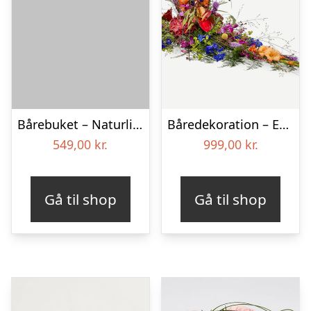
Bårebuket – Naturlig hvid
Båredekoration – Et farverigt farvel
549,00
kr.
999,00
kr.
Gå til shop
Gå til shop