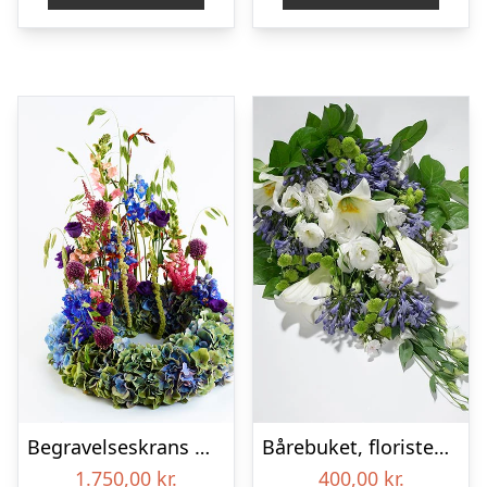
Begravelseskrans med hortensia og farverige detaljer – Blomster til begravelse
Bårebuket, floristens valg – Blomster til begravelse
1.750,00
kr.
400,00
kr.