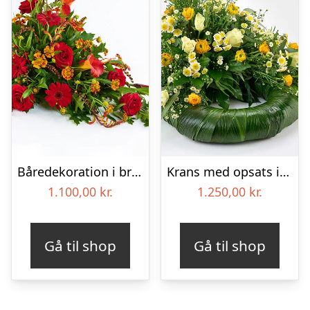
Båredekoration i brændte farver – Blomster til begravelse
Krans med opsats i gule farver – Blomster til begravelse
1.100,00
kr.
1.250,00
kr.
Gå til shop
Gå til shop