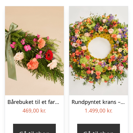
Bårebuket til et farverigt minde med bånd
Rundpyntet krans – Et farverigt farvel
469,00
kr.
1.499,00
kr.