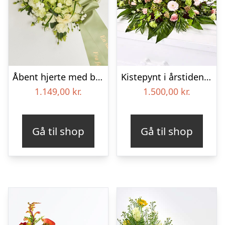
Åbent hjerte med bånd – Floristens kreative valg
Kistepynt i årstidens blomster – Blomster til begravelse
1.149,00
kr.
1.500,00
kr.
Gå til shop
Gå til shop