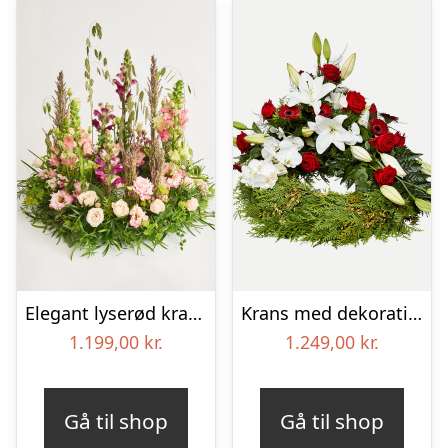
Elegant lyserød krans
Krans med dekoration i klassisk stil – rød og hvid
1.199,00
kr.
1.249,00
kr.
Gå til shop
Gå til shop