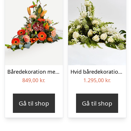
Båredekoration med bånd
Hvid båredekoration – Blomster til begravelse
849,00
kr.
1.295,00
kr.
Gå til shop
Gå til shop