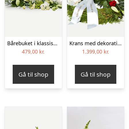
Bårebuket i klassisk stil – hvid
Krans med dekoration i klassisk stil – rød og hvid – med bånd
479,00
kr.
1.399,00
kr.
Gå til shop
Gå til shop