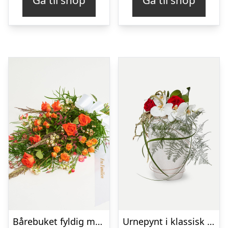
Bårebuket fyldig med bånd
Urnepynt i klassisk stil – rød og hvid