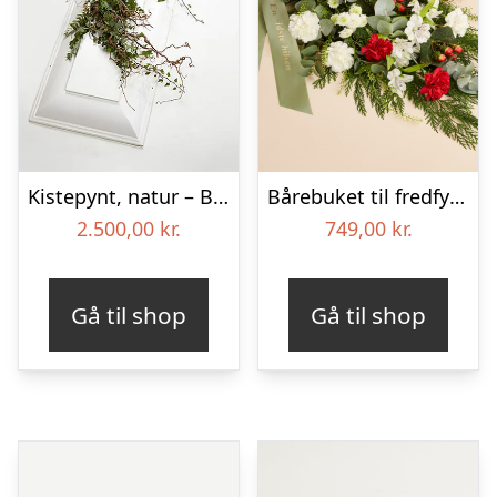
Kistepynt, natur – Blomster til begravelse
Bårebuket til fredfyldt kærlighed med bånd
2.500,00
kr.
749,00
kr.
Gå til shop
Gå til shop