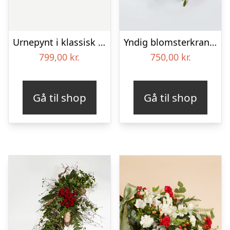
Urnepynt i klassisk stil – creme
Yndig blomsterkrans i pastelfarver, floristens valg – Blomster til begravelse
799,00
kr.
750,00
kr.
Gå til shop
Gå til shop