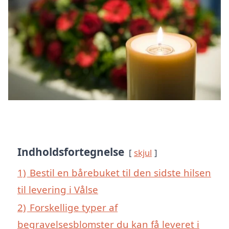
Indholdsfortegnelse
skjul
1)
Bestil en bårebuket til den sidste hilsen
til levering i Vålse
2)
Forskellige typer af
begravelsesblomster du kan få leveret i