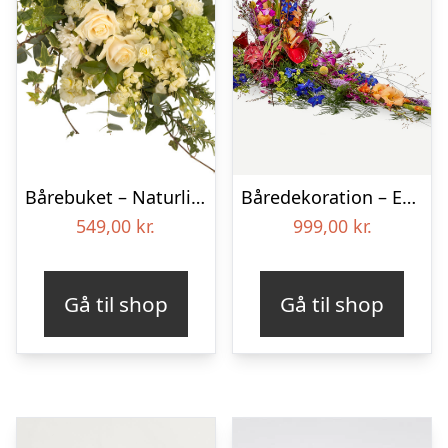
Bårebuket – Naturlig hvid
Båredekoration – Et farverigt farvel
549,00
kr.
999,00
kr.
Gå til shop
Gå til shop