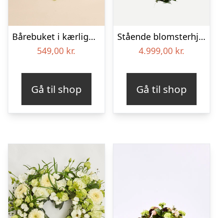
Bårebuket i kærlighedens farver
Stående blomsterhjerte – Et eksklusivt farvel
549,00
kr.
4.999,00
kr.
Gå til shop
Gå til shop