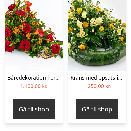
Båredekoration i brændte farver – Blomster til begravelse
Krans med opsats i gule farver – Blomster til begravelse
1.100,00
kr.
1.250,00
kr.
Gå til shop
Gå til shop