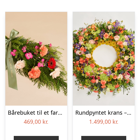
Bårebuket til et farverigt minde med bånd
Rundpyntet krans – Et farverigt farvel
469,00
kr.
1.499,00
kr.