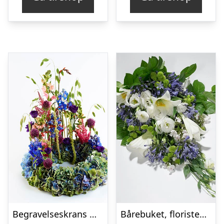
Begravelseskrans med hortensia og farverige detaljer – Blomster til begravelse
Bårebuket, floristens valg – Blomster til begravelse