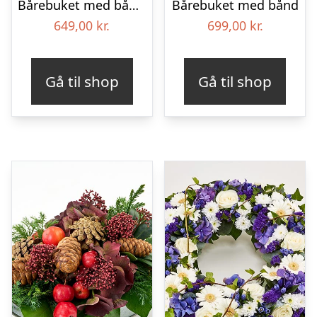
Bårebuket med bånd – Et farverigt farvel
Bårebuket med bånd
649,00
kr.
699,00
kr.
Gå til shop
Gå til shop