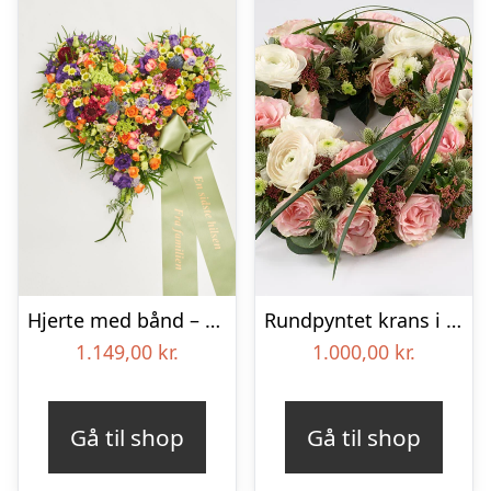
Hjerte med bånd – Floristens kreative valg
Rundpyntet krans i lyse farver – Blomster til begravelse
1.149,00
kr.
1.000,00
kr.
Gå til shop
Gå til shop