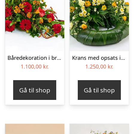
Båredekoration i brændte farver – Blomster til begravelse
Krans med opsats i gule farver – Blomster til begravelse
1.100,00
kr.
1.250,00
kr.
Gå til shop
Gå til shop