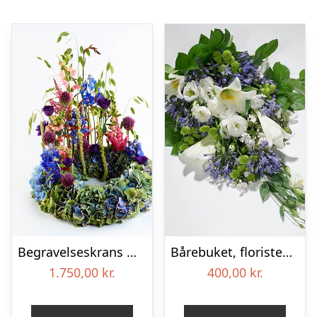
Begravelseskrans med hortensia og farverige detaljer – Blomster til begravelse
Bårebuket, floristens valg – Blomster til begravelse
1.750,00
kr.
400,00
kr.