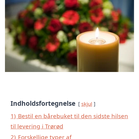
Indholdsfortegnelse
skjul
1)
Bestil en bårebuket til den sidste hilsen
til levering i Trørød
2)
Forskellige typer af