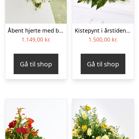
Åbent hjerte med bånd – Floristens kreative valg
Kistepynt i årstidens blomster – Blomster til begravelse
1.149,00
kr.
1.500,00
kr.
Gå til shop
Gå til shop