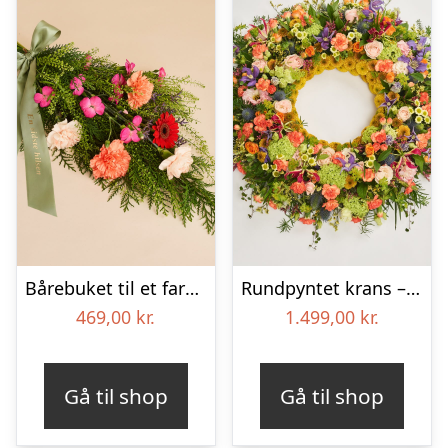
Bårebuket til et farverigt minde med bånd
Rundpyntet krans – Et farverigt farvel
469,00
kr.
1.499,00
kr.
Gå til shop
Gå til shop