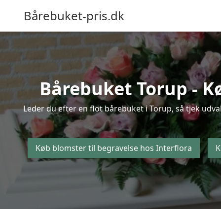
Bårebuket-pris.dk
Bårebuket Torup - Kø
Leder du efter en flot bårebuket i Torup, så tjek udva
Køb blomster til begravelse hos Interflora
K