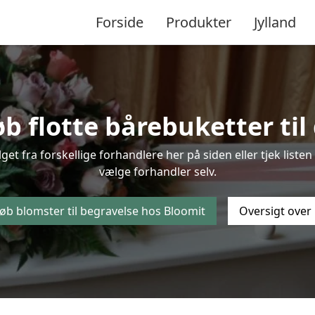
Forside
Produkter
Jylland
b flotte bårebuketter til 
lget fra forskellige forhandlere her på siden eller tjek lis
vælge forhandler selv.
øb blomster til begravelse hos Bloomit
Oversigt over