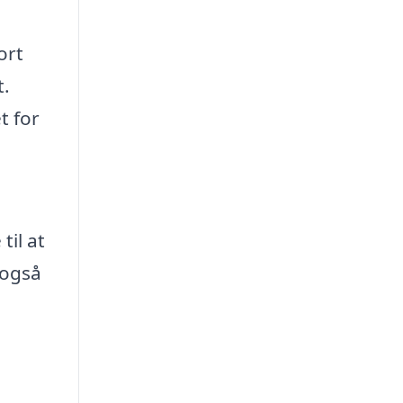
ort
t.
t for
til at
 også