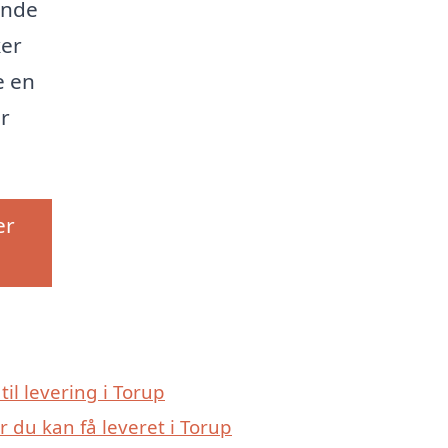
inde
ker
e en
r
er
til levering i Torup
 du kan få leveret i Torup