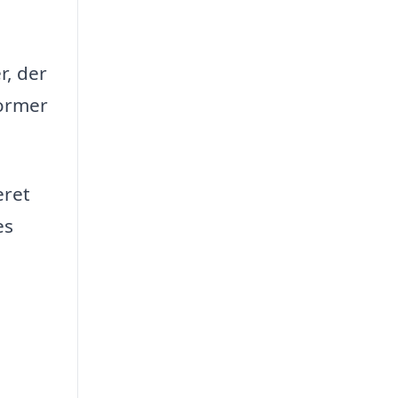
r, der
former
eret
es