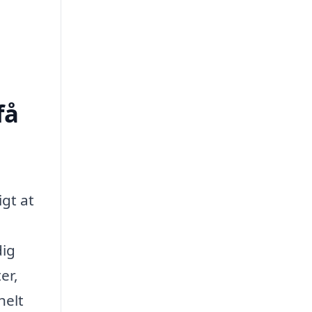
få
igt at
dig
er,
helt