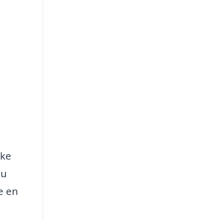
kke
du
e en