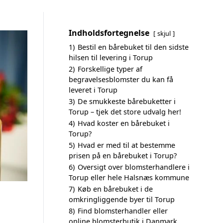
Indholdsfortegnelse
skjul
1)
Bestil en bårebuket til den sidste
hilsen til levering i Torup
2)
Forskellige typer af
begravelsesblomster du kan få
leveret i Torup
3)
De smukkeste bårebuketter i
Torup – tjek det store udvalg her!
4)
Hvad koster en bårebuket i
Torup?
5)
Hvad er med til at bestemme
prisen på en bårebuket i Torup?
6)
Oversigt over blomsterhandlere i
Torup eller hele Halsnæs kommune
7)
Køb en bårebuket i de
omkringliggende byer til Torup
8)
Find blomsterhandler eller
online blomsterbutik i Danmark