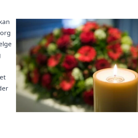
 kan
sorg
ælge
g
et
der