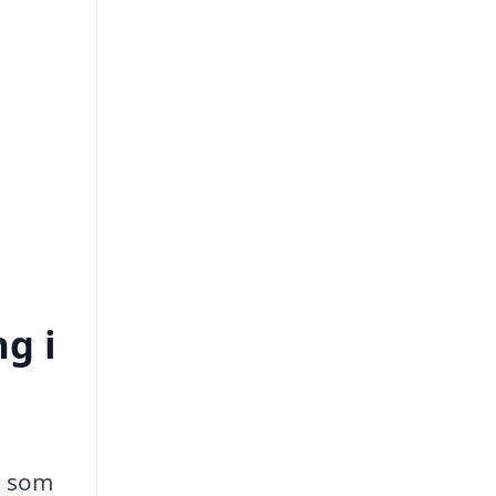
ng i
, som