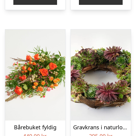
Bårebuket fyldig
Gravkrans i naturlook – Blomster til begravelse
449,00
kr.
295,00
kr.