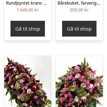
Rundpyntet krans med bånd – Et farverigt farvel
Bårebuket, farverig (Floristens kreative valg)
1.649,00
kr.
359,00
kr.
Gå til shop
Gå til shop