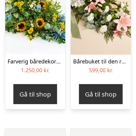
Farverig båredekoration i gul og blå – Blomster til begravelse
Bårebuket til den rolige afsked med bånd
1.250,00
kr.
599,00
kr.
Gå til shop
Gå til shop