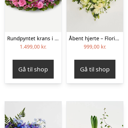
Rundpyntet krans i klassisk stil – pink
Åbent hjerte – Floristens kreative valg
1.499,00
kr.
999,00
kr.
Gå til shop
Gå til shop