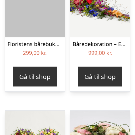
Floristens bårebuket – Smukt minde
Båredekoration – Et farverigt farvel
299,00
kr.
999,00
kr.
Gå til shop
Gå til shop