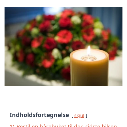
Indholdsfortegnelse
skjul
1)
Bestil en bårebuket til den sidste hilsen