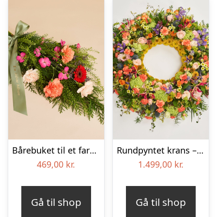
Bårebuket til et farverigt minde med bånd
Rundpyntet krans – Et farverigt farvel
469,00
kr.
1.499,00
kr.
Gå til shop
Gå til shop