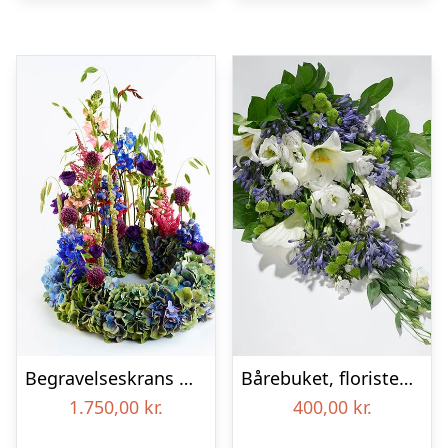
Begravelseskrans med hortensia og farverige detaljer – Blomster til begravelse
Bårebuket, floristens valg – Blomster til begravelse
1.750,00
kr.
400,00
kr.