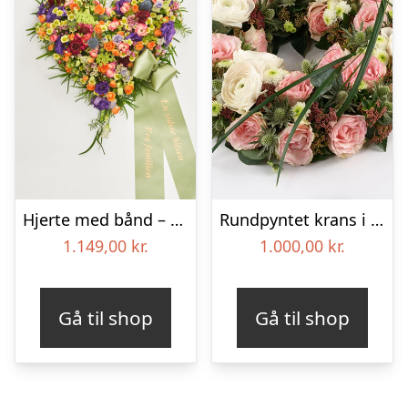
Hjerte med bånd – Floristens kreative valg
Rundpyntet krans i lyse farver – Blomster til begravelse
1.149,00
kr.
1.000,00
kr.
Gå til shop
Gå til shop