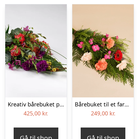
Kreativ bårebuket på stort blad – Blomster til begravelse
Bårebuket til et farverigt minde
425,00
kr.
249,00
kr.
Gå til shop
Gå til shop