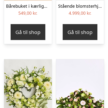
Bårebuket i kærlighedens farver
Stående blomsterhjerte – Et eksklusivt farvel
549,00
kr.
4.999,00
kr.
Gå til shop
Gå til shop