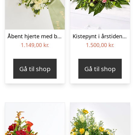
Åbent hjerte med bånd – Floristens kreative valg
Kistepynt i årstidens blomster – Blomster til begravelse
1.149,00
kr.
1.500,00
kr.
Gå til shop
Gå til shop