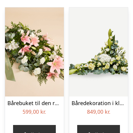
Bårebuket til den rolige afsked med bånd
Båredekoration i klassisk stil – creme
599,00
kr.
849,00
kr.