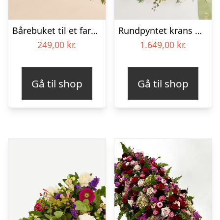
Bårebuket til et farverigt minde
Rundpyntet krans med bånd – Et farverigt farvel
249,00
kr.
1.649,00
kr.
Gå til shop
Gå til shop