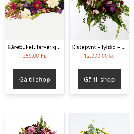
Bårebuket, farverig (Floristens kreative valg)
Kistepynt – fyldig – Blomster til begravelse
359,00
kr.
12.000,00
kr.
Gå til shop
Gå til shop