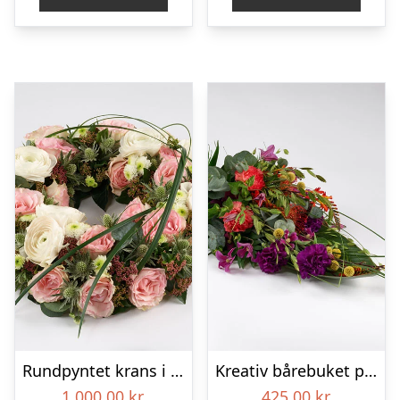
Rundpyntet krans i lyse farver – Blomster til begravelse
Kreativ bårebuket på stort blad – Blomster til begravelse
1.000,00
kr.
425,00
kr.