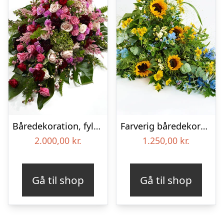
Båredekoration, fyldig – Blomster til begravelse
Farverig båredekoration i gul og blå – Blomster til begravelse
2.000,00
kr.
1.250,00
kr.
Gå til shop
Gå til shop