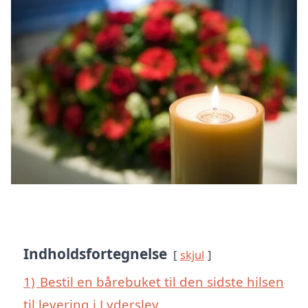
Indholdsfortegnelse
skjul
1)
Bestil en bårebuket til den sidste hilsen
til levering i Lyderslev