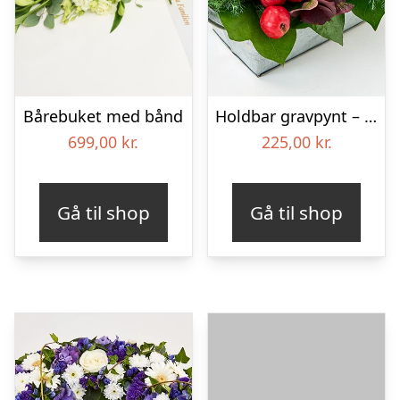
Bårebuket med bånd
Holdbar gravpynt – Blomster til begravelse
699,00
kr.
225,00
kr.
Gå til shop
Gå til shop